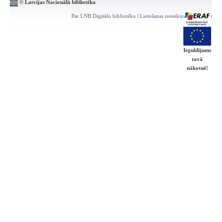
© Latvijas Nacionālā bibliotēka
Par LNB Digitālo bibliotēku
|
Lietošanas noteikumi
|
Kontakti
Ieguldījums
tavā
nākotnē!