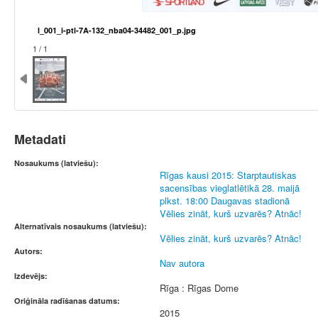
l_001_i-ptl-7A-132_nba04-34482_001_p.jpg
1 / 1
Metadati
Nosaukums (latviešu):
Rīgas kausi 2015: Starptautiskas
sacensības vieglatlētikā 28. maijā
plkst. 18:00 Daugavas stadionā
Vēlies zināt, kurš uzvarēs? Atnāc!
Alternatīvais nosaukums (latviešu):
Vēlies zināt, kurš uzvarēs? Atnāc!
Autors:
Nav autora
Izdevējs:
Rīga : Rīgas Dome
Oriģināla radīšanas datums:
2015