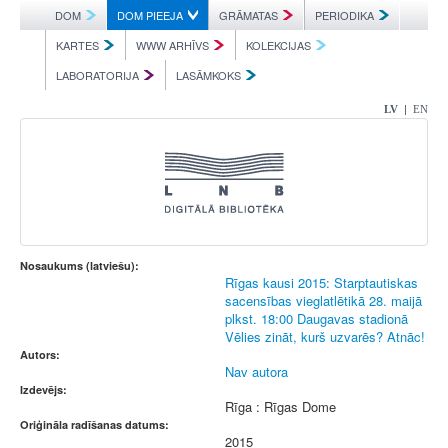
DOM
DOM PIEEJA
GRĀMATAS
PERIODIKA
KARTES
WWW ARHĪVS
KOLEKCIJAS
LABORATORIJA
LASĀMKOKS
|
LV
EN
Nosaukums (latviešu):
Rīgas kausi 2015: Starptautiskas
sacensības vieglatlētikā 28. maijā
plkst. 18:00 Daugavas stadionā
Vēlies zināt, kurš uzvarēs? Atnāc!
Autors:
Nav autora
Izdevējs:
Rīga : Rīgas Dome
Oriģināla radīšanas datums:
2015