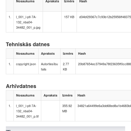
Nosaukums
Apraksts
Izmērs
Hash
1.
l_001_i-ptl-7A-
157 KB
d34bf29367c7c93b12b25956ff4837
132_nba04-
34482_001_p.jpg
Tehniskās datnes
Nosaukums
Apraksts
Izmērs
Hash
1.
copyright.json
Autortiesību
2.77
20b87654ec37949a78f23635ff0cc88
fails
KB
Arhīvdatnes
Nosaukums
Apraksts
Izmērs
Hash
1.
l_001_i-ptl-7A-
355.92
34821a64499e6a3dd68ed8a1b4683b
132_nba04-
MB
34482_001_p.tif