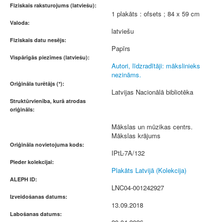
Fiziskais raksturojums (latviešu):
1 plakāts : ofsets ; 84 x 59 cm
Valoda:
latviešu
Fiziskais datu nesējs:
Papīrs
Vispārīgās piezīmes (latviešu):
Autori, līdzradītāji: mākslinieks
nezināms.
Oriģināla turētājs (*):
Latvijas Nacionālā bibliotēka
Struktūrvienība, kurā atrodas
oriģināls:
Mākslas un mūzikas centrs.
Mākslas krājums
Oriģināla novietojuma kods:
IPtL-7A/132
Pieder kolekcijai:
Plakāts Latvijā (Kolekcija)
ALEPH ID:
LNC04-001242927
Izveidošanas datums:
13.09.2018
Labošanas datums: