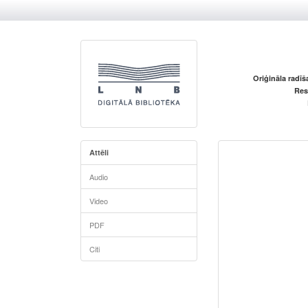
Oriģināla radī
Res
Attēli
Audio
Video
PDF
Citi