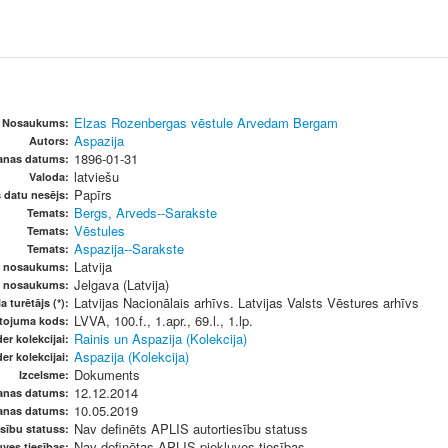
Elzas Rozenbergas vēstule Arvedam Bergam
Nosaukums:
Aspazija
Autors:
1896-01-31
šanas datums:
latviešu
Valoda:
Papīrs
s datu nesējs:
Bergs, Arveds--Sarakste
Temats:
Vēstules
Temats:
Aspazija--Sarakste
Temats:
Latvija
s nosaukums:
Jelgava (Latvija)
s nosaukums:
Latvijas Nacionālais arhīvs. Latvijas Valsts Vēstures arhīvs
a turētājs (*):
LVVA, 100.f., 1.apr., 69.l., 1.lp.
etojuma kods:
Rainis un Aspazija (Kolekcija)
er kolekcijai:
Aspazija (Kolekcija)
er kolekcijai:
Dokuments
Izcelsme:
12.12.2014
anas datums:
10.05.2019
anas datums:
Nav definēts APLIS autortiesību statuss
sību statuss:
Nav definētas APLIS piekļuves tiesības
ves tiesības: