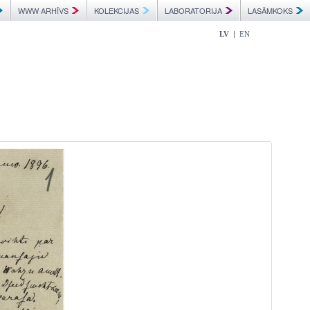
WWW ARHĪVS
KOLEKCIJAS
LABORATORIJA
LASĀMKOKS
|
LV
EN