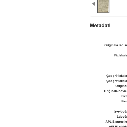
Metadati
Oriģināla radī
Fiziskai
Ģeogrāfiskai
Ģeogrāfiskai
Oriģināl
Oriģināla novi
Pied
Pied
Izveidoš
Laboš
APLIS autortie
APLIS piekļu