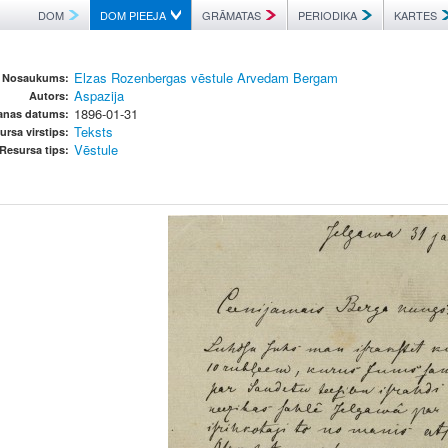
DOM
DOM PIEEJA
GRĀMATAS
PERIODIKA
KARTES
Elzas Rozenbergas vēstule Arvedam Bergam
Nosaukums:
Aspazija
Autors:
1896-01-31
šanas datums:
Teksts
ursa virstips:
Vēstule
Resursa tips: