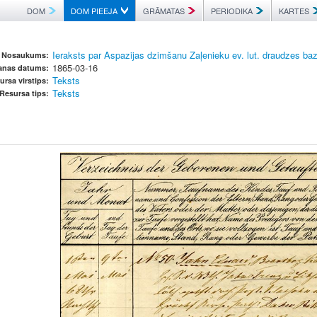
DOM
DOM PIEEJA
GRĀMATAS
PERIODIKA
KARTES
Ieraksts par Aspazijas dzimšanu Zaļenieku ev. lut. draudzes ba
Nosaukums:
1865-03-16
šanas datums:
Teksts
ursa virstips:
Teksts
Resursa tips: