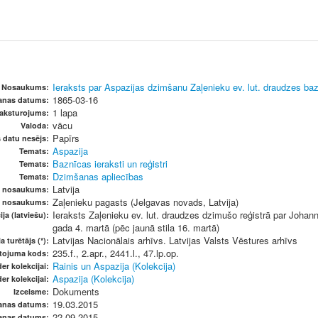
Ieraksts par Aspazijas dzimšanu Zaļenieku ev. lut. draudzes ba
Nosaukums:
1865-03-16
šanas datums:
1 lapa
raksturojums:
vācu
Valoda:
Papīrs
s datu nesējs:
Aspazija
Temats:
Baznīcas ieraksti un reģistri
Temats:
Dzimšanas apliecības
Temats:
Latvija
s nosaukums:
Zaļenieku pagasts (Jelgavas novads, Latvija)
s nosaukums:
Ieraksts Zaļenieku ev. lut. draudzes dzimušo reģistrā par Joha
ja (latviešu):
gada 4. martā (pēc jaunā stila 16. martā)
Latvijas Nacionālais arhīvs. Latvijas Valsts Vēstures arhīvs
a turētājs (*):
235.f., 2.apr., 2441.l., 47.lp.op.
etojuma kods:
Rainis un Aspazija (Kolekcija)
er kolekcijai:
Aspazija (Kolekcija)
er kolekcijai:
Dokuments
Izcelsme:
19.03.2015
anas datums:
22.09.2015
anas datums: