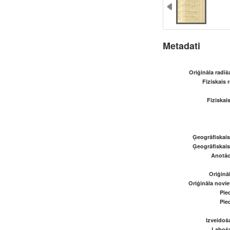
Metadati
Oriģināla radī
Fiziskais 
Fiziskai
Ģeogrāfiskai
Ģeogrāfiskai
Anotāci
Oriģināl
Oriģināla novi
Pied
Pied
Izveidoš
Laboš