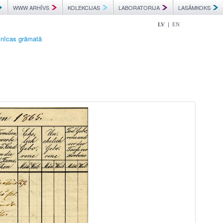
WWW ARHĪVS
KOLEKCIJAS
LABORATORIJA
LASĀMKOKS
|
LV
EN
znīcas grāmatā