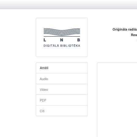
Oriģināla radī
Res
Attēli
Audio
Video
PDF
Citi