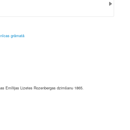
znīcas grāmatā
nnas Emīlijas Lizetes Rozenbergas dzimšanu 1865.