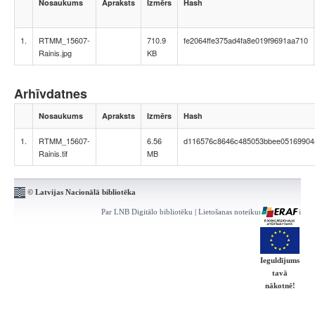
Nosaukums
Apraksts
Izmērs
Hash
1.
RTMM_15607-
710.9
fe2064ffe375ad4fa8e019f9691aa710
Rainis.jpg
KB
Arhīvdatnes
Nosaukums
Apraksts
Izmērs
Hash
1.
RTMM_15607-
6.56
d116576c8646c485053bbee05169904
Rainis.tif
MB
© Latvijas Nacionālā bibliotēka
Par LNB Digitālo bibliotēku
|
Lietošanas noteikumi
|
Kontakti
Ieguldījums
tavā
nākotnē!