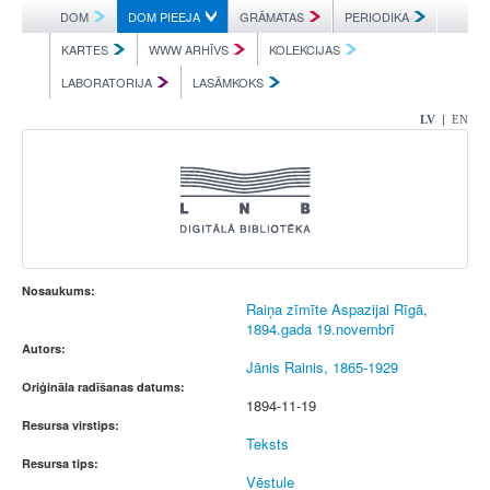
DOM
DOM PIEEJA
GRĀMATAS
PERIODIKA
KARTES
WWW ARHĪVS
KOLEKCIJAS
LABORATORIJA
LASĀMKOKS
|
LV
EN
Nosaukums:
Raiņa zīmīte Aspazijai Rīgā,
1894.gada 19.novembrī
Autors:
Jānis Rainis, 1865-1929
Oriģināla radīšanas datums:
1894-11-19
Resursa virstips:
Teksts
Resursa tips:
Vēstule