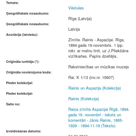
Temats:
Vēstules
Ģeogrāfiskais nosaukums:
Rīga (Latvija)
Ģeogrāfiskais nosaukums:
Latvija
Anotācija (latviešu):
Zīmīte. Rainis - Aspazijai. Rīga,
1894.gada 19.novembris. 1 lpp.
rokr. ar melnu tinti, uz J.Pliekšāna
vizītkartes. Papīrs dzeltējis.
Oriģināla turētājs (*):
Rakstniecības un mūzikas muzejs
Oriģināla novietojuma kods:
Rai. K 1/13 (inv.nr. 15607)
Pieder kolekcijai:
Rainis un Aspazija (Kolekcija)
Pieder kolekcijai:
Rainis (Kolekcija)
Saite no:
Raiņa zīmīte Aspazijai Rīgā, 1894.
gada 19. novembrī : teksts un
komentāri - Jānis Rainis, 1865-
1929 - 1894-11-19 (Teksts)
Izveidošanas datums: