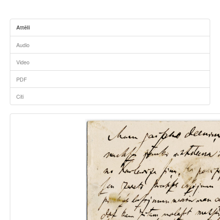
Attēli
Audio
Video
PDF
Citi