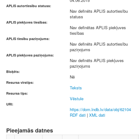
04.06.2015
APLIS autortiesību statuss:
Nav definēts APLIS autortiesību
statuss
APLIS piekļuves tiesības:
Nav definētas APLIS piekļuves
tiesības
APLIS tiesību paziņojums:
Nav definēts APLIS autortiesību
paziņojums
APLIS piekļuves paziņojums:
Nav definēts APLIS piekļuves
paziņojums
Bloķēts:
Nē
Resursa virstips:
Teksts
Resursa tips:
Vēstule
URI:
https://dom.lndb.lv/data/obj/62104
RDF dati
|
XML dati
Pieejamās datnes