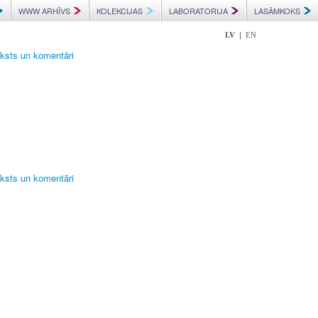
WWW ARHĪVS
KOLEKCIJAS
LABORATORIJA
LASĀMKOKS
|
LV
EN
eksts un komentāri
eksts un komentāri