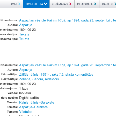
DOM
DOM PIEEJA
GRĀMATAS
PERIODIKA
KARTES
Aspazijas vēstule Rainim Rīgā, ap 1894. gada 23. septembri : t
Nosaukums:
Aspazija
Autors:
1894-09-23
šanas datums:
Teksts
ursa virstips:
Teksts
Resursa tips:
Aspazijas vēstule Rainim Rīgā, ap 1894. gada 23. septembri : t
Nosaukums:
Aspazija
Autors:
Zālītis, Jānis, 1951- , rakstītā teksta komentētājs
Līdzradītājs:
Zobena, Sandra, redaktors
Līdzradītājs:
1894-09-23
šanas datums:
1 lapa
raksturojums:
latviešu
Valoda:
Digitāli radīts
s datu nesējs:
Rainis, Jānis--Sarakste
Temats:
Aspazija--Sarakste
Temats:
Vēstules
Temats: