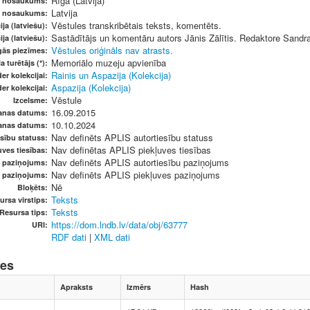
Rīga (Latvija)
s nosaukums:
Latvija
s nosaukums:
Vēstules transkribētais teksts, komentēts.
ja (latviešu):
Sastādītājs un komentāru autors Jānis Zālītis. Redaktore Sandr
ja (latviešu):
Vēstules oriģināls nav atrasts.
gās piezīmes:
Memoriālo muzeju apvienība
a turētājs (*):
Rainis un Aspazija (Kolekcija)
er kolekcijai:
Aspazija (Kolekcija)
er kolekcijai:
Vēstule
Izcelsme:
16.09.2015
anas datums:
10.10.2024
anas datums:
Nav definēts APLIS autortiesību statuss
sību statuss:
Nav definētas APLIS piekļuves tiesības
ves tiesības:
Nav definēts APLIS autortiesību paziņojums
u paziņojums:
Nav definēts APLIS piekļuves paziņojums
s paziņojums:
Nē
Bloķēts:
Teksts
ursa virstips:
Teksts
Resursa tips:
https://dom.lndb.lv/data/obj/63777
URI:
RDF dati
|
XML dati
nes
Apraksts
Izmērs
Hash