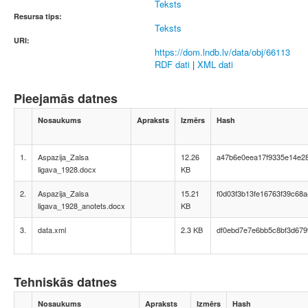
Teksts
Resursa tips:
Teksts
URI:
https://dom.lndb.lv/data/obj/66113
RDF dati
|
XML dati
Pieejamās datnes
Nosaukums
Apraksts
Izmērs
Hash
1.
Aspazija_Zalsa
12.26
a47b6e0eea17f9335e14e2
ligava_1928.docx
KB
2.
Aspazija_Zalsa
15.21
f0d03f3b13fe16763f39c68
ligava_1928_anotets.docx
KB
3.
data.xml
2.3 KB
df0ebd7e7e6bb5c8bf3d67
Tehniskās datnes
Nosaukums
Apraksts
Izmērs
Hash