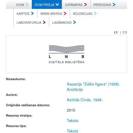
DOM
DOM PIEEJA
GRĀMATAS
PERIODIKA
KARTES
WWW ARHĪVS
KOLEKCIJAS
LABORATORIJA
LASĀMKOKS
|
LV
EN
Nosaukums:
Aspazija "Zalša līgava" (1928).
Anotācija
Autors:
Astrīda Cīrule, 1948-
Oriģināla radīšanas datums:
2015
Resursa virstips:
Teksts
Resursa tips:
Teksts