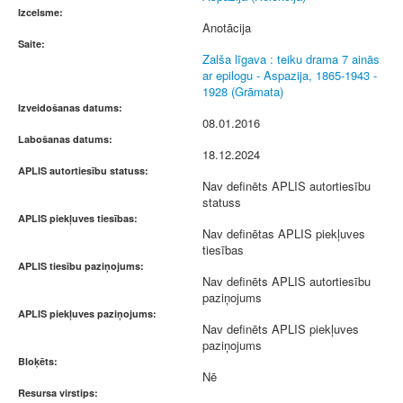
Izcelsme:
Anotācija
Saite:
Zalša līgava : teiku drama 7 ainās
ar epilogu - Aspazija, 1865-1943 -
1928 (Grāmata)
Izveidošanas datums:
08.01.2016
Labošanas datums:
18.12.2024
APLIS autortiesību statuss:
Nav definēts APLIS autortiesību
statuss
APLIS piekļuves tiesības:
Nav definētas APLIS piekļuves
tiesības
APLIS tiesību paziņojums:
Nav definēts APLIS autortiesību
paziņojums
APLIS piekļuves paziņojums:
Nav definēts APLIS piekļuves
paziņojums
Bloķēts:
Nē
Resursa virstips: