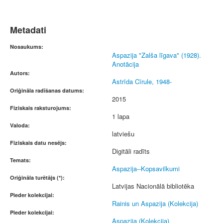
Metadati
Nosaukums:
Aspazija "Zalša līgava" (1928).
Anotācija
Autors:
Astrīda Cīrule, 1948-
Oriģināla radīšanas datums:
2015
Fiziskais raksturojums:
1 lapa
Valoda:
latviešu
Fiziskais datu nesējs:
Digitāli radīts
Temats:
Aspazija--Kopsavilkumi
Oriģināla turētājs (*):
Latvijas Nacionālā bibliotēka
Pieder kolekcijai:
Rainis un Aspazija (Kolekcija)
Pieder kolekcijai:
Aspazija (Kolekcija)