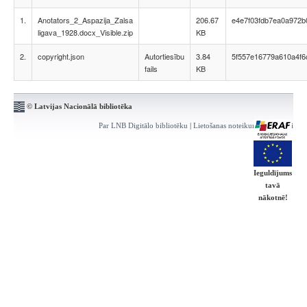
1.
Anotators_2_Aspazija_Zalsa
206.67
e4e7f03fdb7ea0a972
ligava_1928.docx_Visible.zip
KB
2.
copyright.json
Autortiesību
3.84
5f557e16779a610a4f
fails
KB
© Latvijas Nacionālā bibliotēka
Par LNB Digitālo bibliotēku
|
Lietošanas noteikumi
|
Kontakti
Ieguldījums
tavā
nākotnē!