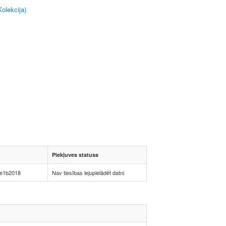
Kolekcija)
Piekļuves statuss
e1b2018
Nav tiesības lejupielādēt datni