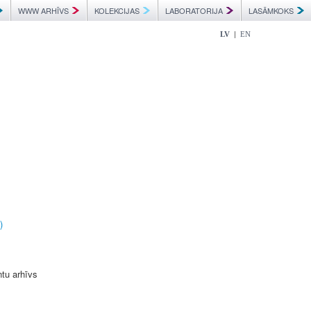
WWW ARHĪVS
KOLEKCIJAS
LABORATORIJA
LASĀMKOKS
|
LV
EN
)
ntu arhīvs