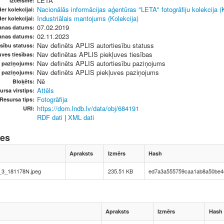
LETA
Izcelsme:
Nacionālās informācijas aģentūras "LETA" fotogrāfiju kolekcija (
er kolekcijai:
Industriālais mantojums (Kolekcija)
er kolekcijai:
07.02.2019
anas datums:
02.11.2023
anas datums:
Nav definēts APLIS autortiesību statuss
sību statuss:
Nav definētas APLIS piekļuves tiesības
ves tiesības:
Nav definēts APLIS autortiesību paziņojums
u paziņojums:
Nav definēts APLIS piekļuves paziņojums
s paziņojums:
Nē
Bloķēts:
Attēls
ursa virstips:
Fotogrāfija
Resursa tips:
https://dom.lndb.lv/data/obj/684191
URI:
RDF dati
|
XML dati
nes
Apraksts
Izmērs
Hash
3_181178N.jpeg
235.51 KB
ed7a3a555759caa1ab8a50be4
Apraksts
Izmērs
Hash