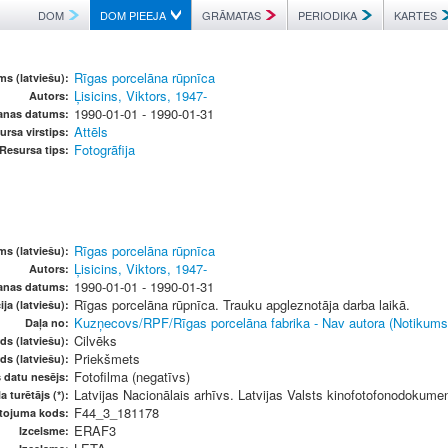
DOM
DOM PIEEJA
GRĀMATAS
PERIODIKA
KARTES
Rīgas porcelāna rūpnīca
s (latviešu):
Ļisicins, Viktors, 1947-
Autors:
1990-01-01 - 1990-01-31
šanas datums:
Attēls
ursa virstips:
Fotogrāfija
Resursa tips:
Rīgas porcelāna rūpnīca
s (latviešu):
Ļisicins, Viktors, 1947-
Autors:
1990-01-01 - 1990-01-31
šanas datums:
Rīgas porcelāna rūpnīca. Trauku apgleznotāja darba laikā.
ja (latviešu):
Kuzņecovs/RPF/Rīgas porcelāna fabrika - Nav autora (Notikums
Daļa no:
Cilvēks
ds (latviešu):
Priekšmets
ds (latviešu):
Fotofilma (negatīvs)
s datu nesējs:
Latvijas Nacionālais arhīvs. Latvijas Valsts kinofotofonodokume
a turētājs (*):
F44_3_181178
etojuma kods:
ERAF3
Izcelsme: