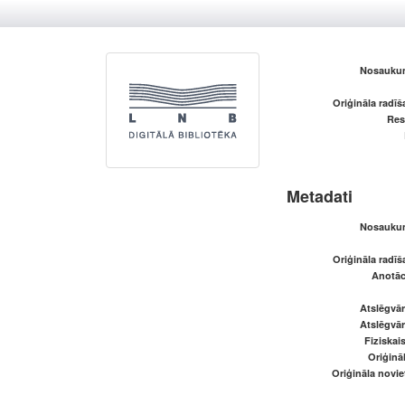
Nosaukum
Oriģināla radī
Res
Metadati
Nosaukum
Oriģināla radī
Anotāci
Atslēgvār
Atslēgvār
Fiziskai
Oriģināl
Oriģināla novi