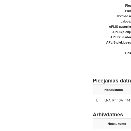
Pied
Pied
Izveidoš
Laboš
APLIS autortie
APLIS piekļu
APLIS tiesīb
APLIS piekļuve
Res
Pieejamās dat
Nosaukums
1.
LNA_KFFDA_F44_
Arhīvdatnes
Nosaukums