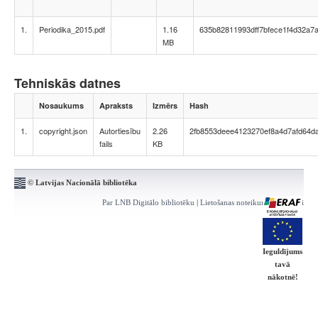
1.
Periodika_2015.pdf
1.16
635b82811993dff7bfece1f4d32a7
MB
Tehniskās datnes
Nosaukums
Apraksts
Izmērs
Hash
1.
copyright.json
Autortiesību
2.26
2fb8553deee4123270ef8a4d7afd64d
fails
KB
© Latvijas Nacionālā bibliotēka
Par LNB Digitālo bibliotēku
|
Lietošanas noteikumi
|
Kontakti
Ieguldījums
tavā
nākotnē!