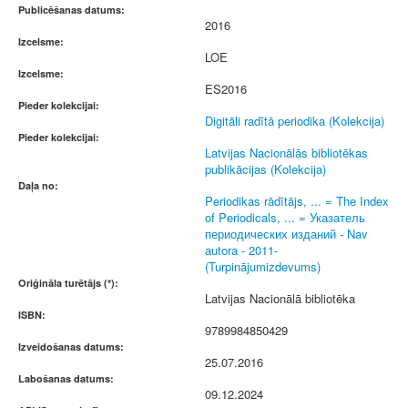
Publicēšanas datums:
2016
Izcelsme:
LOE
Izcelsme:
ES2016
Pieder kolekcijai:
Digitāli radītā periodika (Kolekcija)
Pieder kolekcijai:
Latvijas Nacionālās bibliotēkas
publikācijas (Kolekcija)
Daļa no:
Periodikas rādītājs, ... = The Index
of Periodicals, ... = Указатель
периодических изданий - Nav
autora - 2011-
(Turpinājumizdevums)
Oriģināla turētājs (*):
Latvijas Nacionālā bibliotēka
ISBN:
9789984850429
Izveidošanas datums:
25.07.2016
Labošanas datums:
09.12.2024