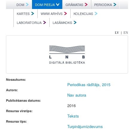
DOM
DOM PIEEJA
GRĀMATAS
PERIODIKA
KARTES
WWW ARHĪVS
KOLEKCIJAS
LABORATORIJA
LASĀMKOKS
|
LV
EN
Nosaukums:
Periodikas rādītājs, 2015
Autors:
Nav autora
Publicēšanas datums:
2016
Resursa virstips:
Teksts
Resursa tips:
Turpinājumizdevums