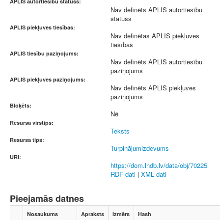
APLIS autortiesību statuss:
Nav definēts APLIS autortiesību
statuss
APLIS piekļuves tiesības:
Nav definētas APLIS piekļuves
tiesības
APLIS tiesību paziņojums:
Nav definēts APLIS autortiesību
paziņojums
APLIS piekļuves paziņojums:
Nav definēts APLIS piekļuves
paziņojums
Bloķēts:
Nē
Resursa virstips:
Teksts
Resursa tips:
Turpinājumizdevums
URI:
https://dom.lndb.lv/data/obj/70225
RDF dati
|
XML dati
Pieejamās datnes
Nosaukums
Apraksts
Izmērs
Hash