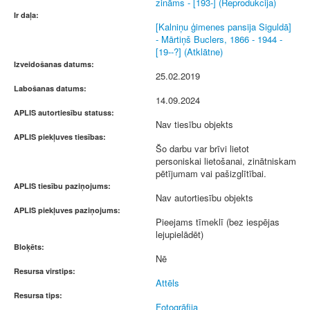
zināms - [193-] (Reprodukcija)
Ir daļa:
[Kalniņu ģimenes pansija Siguldā]
- Mārtiņš Buclers, 1866 - 1944 -
[19--?] (Atklātne)
Izveidošanas datums:
25.02.2019
Labošanas datums:
14.09.2024
APLIS autortiesību statuss:
Nav tiesību objekts
APLIS piekļuves tiesības:
Šo darbu var brīvi lietot
personiskai lietošanai, zinātniskam
pētījumam vai pašizglītībai.
APLIS tiesību paziņojums:
Nav autortiesību objekts
APLIS piekļuves paziņojums:
Pieejams tīmeklī (bez iespējas
lejupielādēt)
Bloķēts:
Nē
Resursa virstips:
Attēls
Resursa tips:
Fotogrāfija