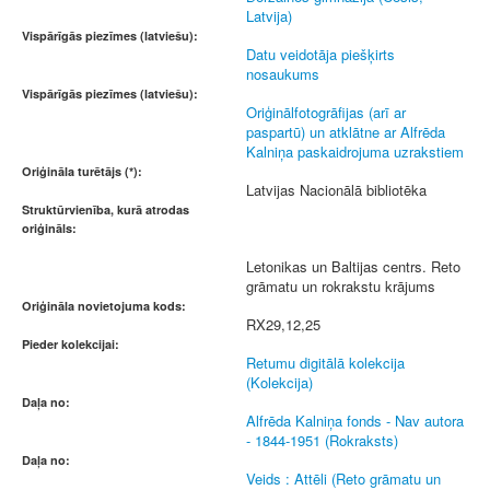
Latvija)
Vispārīgās piezīmes (latviešu):
Datu veidotāja piešķirts
nosaukums
Vispārīgās piezīmes (latviešu):
Oriģinālfotogrāfijas (arī ar
paspartū) un atklātne ar Alfrēda
Kalniņa paskaidrojuma uzrakstiem
Oriģināla turētājs (*):
Latvijas Nacionālā bibliotēka
Struktūrvienība, kurā atrodas
oriģināls:
Letonikas un Baltijas centrs. Reto
grāmatu un rokrakstu krājums
Oriģināla novietojuma kods:
RX29,12,25
Pieder kolekcijai:
Retumu digitālā kolekcija
(Kolekcija)
Daļa no:
Alfrēda Kalniņa fonds - Nav autora
- 1844-1951 (Rokraksts)
Daļa no:
Veids : Attēli (Reto grāmatu un