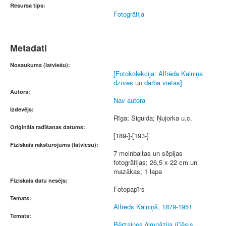
Resursa tips:
Fotogrāfija
Metadati
Nosaukums (latviešu):
[Fotokolekcija: Alfrēda Kalniņa
dzīves un darba vietas]
Autors:
Nav autora
Izdevējs:
Rīga; Sigulda; Ņujorka u.c.
Oriģināla radīšanas datums:
[189-]-[193-]
Fiziskais raksturojums (latviešu):
7 melnbaltas un sēpijas
fotogrāfijas; 26,5 x 22 cm un
mazākas; 1 lapa
Fiziskais datu nesējs:
Fotopapīrs
Temats:
Alfrēds Kalniņš, 1879-1951
Temats:
Bērzaines ģimnāzija (Cēsis,