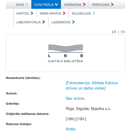
DOM
DOM PIEEJA
GRĀMATAS
PERIODIKA
KARTES
WWW ARHĪVS
KOLEKCIJAS
LABORATORIJA
LASĀMKOKS
|
LV
EN
Nosaukums (latviešu):
[Fotokolekcija: Alfrēda Kalniņa
dzīves un darba vietas]
Autors:
Nav autora
Izdevējs:
Rīga; Sigulda; Ņujorka u.c.
Oriģināla radīšanas datums:
[189-]-[193-]
Resursa virstips:
Attēls