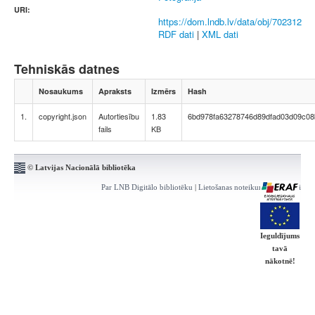
URI:
https://dom.lndb.lv/data/obj/702312
RDF dati
|
XML dati
Tehniskās datnes
Nosaukums
Apraksts
Izmērs
Hash
1.
copyright.json
Autortiesību
1.83
6bd978fa63278746d89dfad03d09c08
fails
KB
© Latvijas Nacionālā bibliotēka
Par LNB Digitālo bibliotēku
|
Lietošanas noteikumi
|
Kontakti
Ieguldījums
tavā
nākotnē!