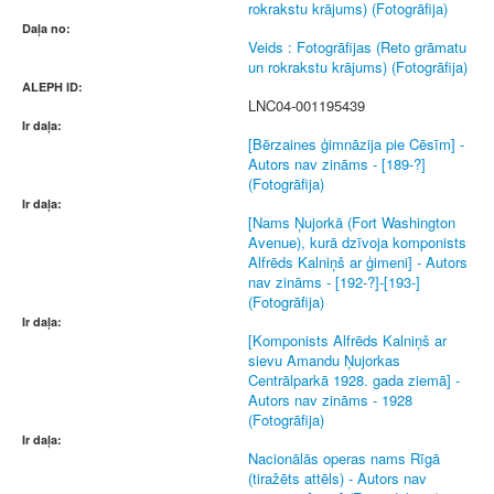
rokrakstu krājums) (Fotogrāfija)
Daļa no:
Veids : Fotogrāfijas (Reto grāmatu
un rokrakstu krājums) (Fotogrāfija)
ALEPH ID:
LNC04-001195439
Ir daļa:
[Bērzaines ģimnāzija pie Cēsīm] -
Autors nav zināms - [189-?]
(Fotogrāfija)
Ir daļa:
[Nams Ņujorkā (Fort Washington
Avenue), kurā dzīvoja komponists
Alfrēds Kalniņš ar ģimeni] - Autors
nav zināms - [192-?]-[193-]
(Fotogrāfija)
Ir daļa:
[Komponists Alfrēds Kalniņš ar
sievu Amandu Ņujorkas
Centrālparkā 1928. gada ziemā] -
Autors nav zināms - 1928
(Fotogrāfija)
Ir daļa:
Nacionālās operas nams Rīgā
(tiražēts attēls) - Autors nav