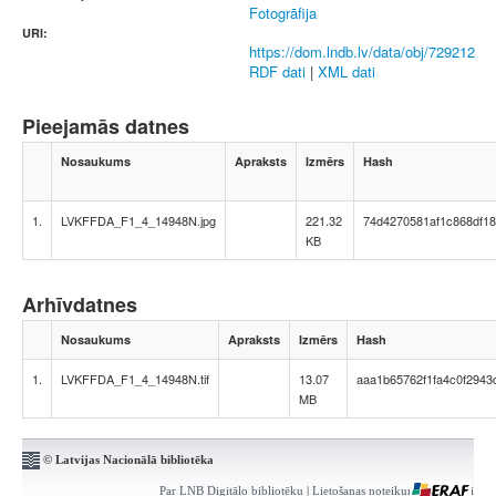
Fotogrāfija
URI:
https://dom.lndb.lv/data/obj/729212
RDF dati
|
XML dati
Pieejamās datnes
Nosaukums
Apraksts
Izmērs
Hash
1.
LVKFFDA_F1_4_14948N.jpg
221.32
74d4270581af1c868df1
KB
Arhīvdatnes
Nosaukums
Apraksts
Izmērs
Hash
1.
LVKFFDA_F1_4_14948N.tif
13.07
aaa1b65762f1fa4c0f2943
MB
© Latvijas Nacionālā bibliotēka
Par LNB Digitālo bibliotēku
|
Lietošanas noteikumi
|
Kontakti