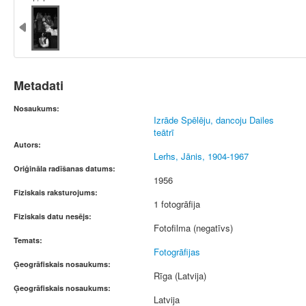
Metadati
Nosaukums:
Izrāde Spēlēju, dancoju Dailes
teātrī
Autors:
Lerhs, Jānis, 1904-1967
Oriģināla radīšanas datums:
1956
Fiziskais raksturojums:
1 fotogrāfija
Fiziskais datu nesējs:
Fotofilma (negatīvs)
Temats:
Fotogrāfijas
Ģeogrāfiskais nosaukums:
Rīga (Latvija)
Ģeogrāfiskais nosaukums:
Latvija