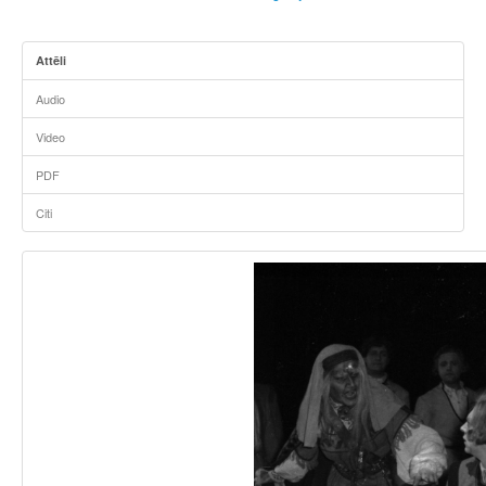
Attēli
Audio
Video
PDF
Citi