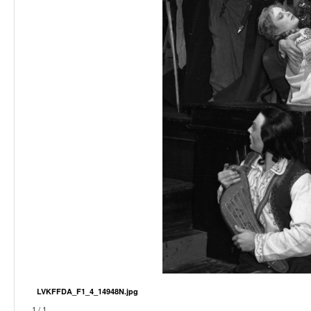
LVKFFDA_F1_4_14948N.jpg
1 / 1