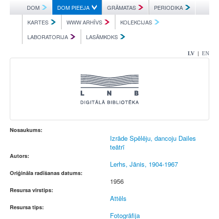
DOM
DOM PIEEJA
GRĀMATAS
PERIODIKA
KARTES
WWW ARHĪVS
KOLEKCIJAS
LABORATORIJA
LASĀMKOKS
|
LV
EN
Nosaukums:
Izrāde Spēlēju, dancoju Dailes
teātrī
Autors:
Lerhs, Jānis, 1904-1967
Oriģināla radīšanas datums:
1956
Resursa virstips:
Attēls
Resursa tips:
Fotogrāfija