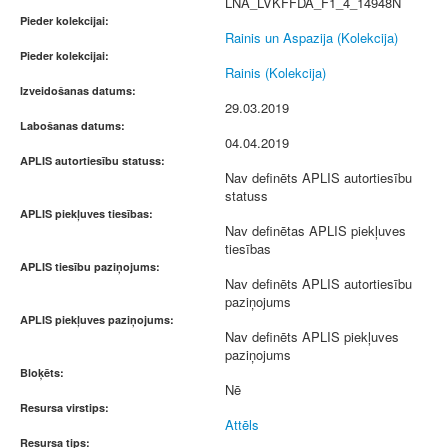
LNA_LVKFFDA_F1_4_14948N
Pieder kolekcijai:
Rainis un Aspazija (Kolekcija)
Pieder kolekcijai:
Rainis (Kolekcija)
Izveidošanas datums:
29.03.2019
Labošanas datums:
04.04.2019
APLIS autortiesību statuss:
Nav definēts APLIS autortiesību
statuss
APLIS piekļuves tiesības:
Nav definētas APLIS piekļuves
tiesības
APLIS tiesību paziņojums:
Nav definēts APLIS autortiesību
paziņojums
APLIS piekļuves paziņojums:
Nav definēts APLIS piekļuves
paziņojums
Bloķēts:
Nē
Resursa virstips:
Attēls
Resursa tips: