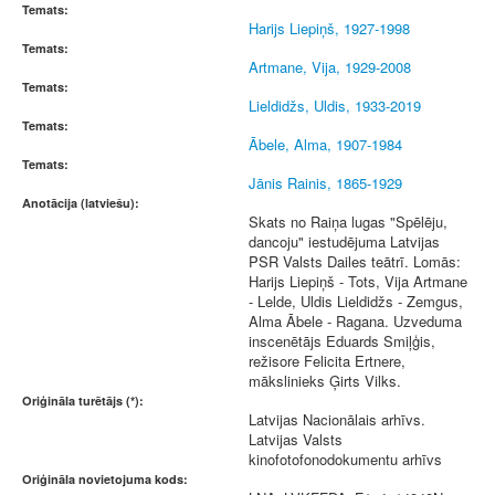
Temats:
Harijs Liepiņš, 1927-1998
Temats:
Artmane, Vija, 1929-2008
Temats:
Lieldidžs, Uldis, 1933-2019
Temats:
Ābele, Alma, 1907-1984
Temats:
Jānis Rainis, 1865-1929
Anotācija (latviešu):
Skats no Raiņa lugas "Spēlēju,
dancoju" iestudējuma Latvijas
PSR Valsts Dailes teātrī. Lomās:
Harijs Liepiņš - Tots, Vija Artmane
- Lelde, Uldis Lieldidžs - Zemgus,
Alma Ābele - Ragana. Uzveduma
inscenētājs Eduards Smiļģis,
režisore Felicita Ertnere,
mākslinieks Ģirts Vilks.
Oriģināla turētājs (*):
Latvijas Nacionālais arhīvs.
Latvijas Valsts
kinofotofonodokumentu arhīvs
Oriģināla novietojuma kods: