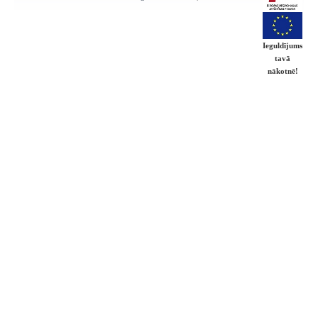
Ieguldījums
tavā
nākotnē!