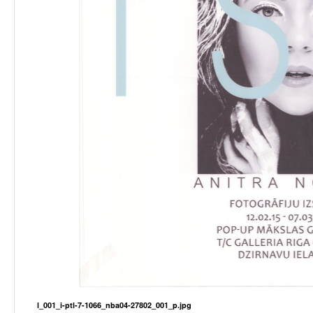
l_001_i-ptl-7-1066_nba04-27802_001_p.jpg