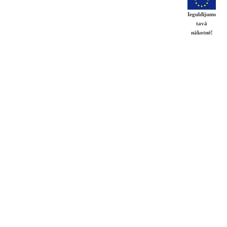
Ieguldījums
tavā
nākotnē!