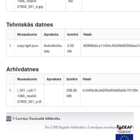
1066_nba04-
KB
27802_001_p.jpg
Tehniskās datnes
Nosaukums
Apraksts
Izmērs
Hash
1.
copyright.json
Autortiesību
2.52
82966b2ca11434c40249d925fd2aa7
fails
KB
Arhīvdatnes
Nosaukums
Apraksts
Izmērs
Hash
1.
l_001_i-ptl-7-
256.92
b1bf54c8cd4205e90afd0a0fc7010ffe
1066_nba04-
MB
27802_001_p.tif
© Latvijas Nacionālā bibliotēka
Par LNB Digitālo bibliotēku
|
Lietošanas noteikumi
|
Kontakti