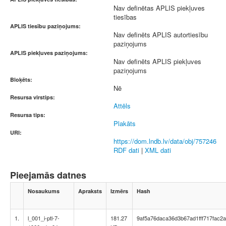
Nav definētas APLIS piekļuves
tiesības
APLIS tiesību paziņojums:
Nav definēts APLIS autortiesību
paziņojums
APLIS piekļuves paziņojums:
Nav definēts APLIS piekļuves
paziņojums
Bloķēts:
Nē
Resursa virstips:
Attēls
Resursa tips:
Plakāts
URI:
https://dom.lndb.lv/data/obj/757246
RDF dati
|
XML dati
Pieejamās datnes
Nosaukums
Apraksts
Izmērs
Hash
1.
l_001_i-ptl-7-
181.27
9af5a76daca36d3b67ad1fff717fac2a