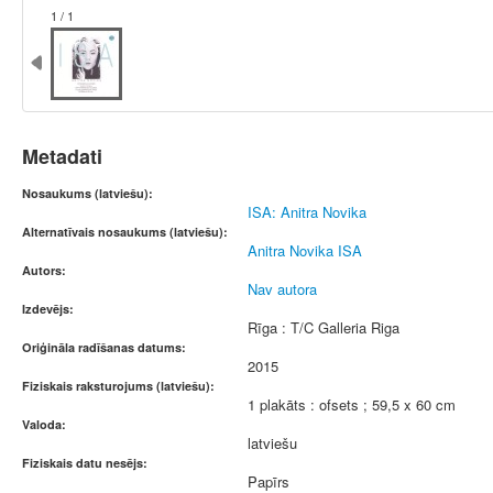
1 / 1
Metadati
Nosaukums (latviešu):
ISA: Anitra Novika
Alternatīvais nosaukums (latviešu):
Anitra Novika ISA
Autors:
Nav autora
Izdevējs:
Rīga : T/C Galleria Riga
Oriģināla radīšanas datums:
2015
Fiziskais raksturojums (latviešu):
1 plakāts : ofsets ; 59,5 x 60 cm
Valoda:
latviešu
Fiziskais datu nesējs:
Papīrs