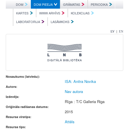
DOM
DOM PIEEJA
GRĀMATAS
PERIODIKA
KARTES
WWW ARHĪVS
KOLEKCIJAS
LABORATORIJA
LASĀMKOKS
|
LV
EN
Nosaukums (latviešu):
ISA: Anitra Novika
Autors:
Nav autora
Izdevējs:
Rīga : T/C Galleria Riga
Oriģināla radīšanas datums:
2015
Resursa virstips:
Attēls
Resursa tips: