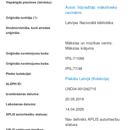
Vispārīgās piezīmes (latviešu):
Autori, līdzradītāji: mākslinieks
nezināms.
Oriģināla turētājs (*):
Latvijas Nacionālā bibliotēka
Struktūrvienība, kurā atrodas
oriģināls:
Mākslas un mūzikas centrs.
Mākslas krājums
Oriģināla novietojuma kods:
IPtL-7/1066
Oriģināla novietojuma kods:
IPtL-77/48
Pieder kolekcijai:
Plakāts Latvijā (Kolekcija)
ALEPH ID:
LNC04-001242715
Izveidošanas datums:
20.05.2019
Labošanas datums:
14.04.2026
APLIS autortiesību statuss:
Nav definēts APLIS autortiesību
statuss
APLIS piekļuves tiesības: