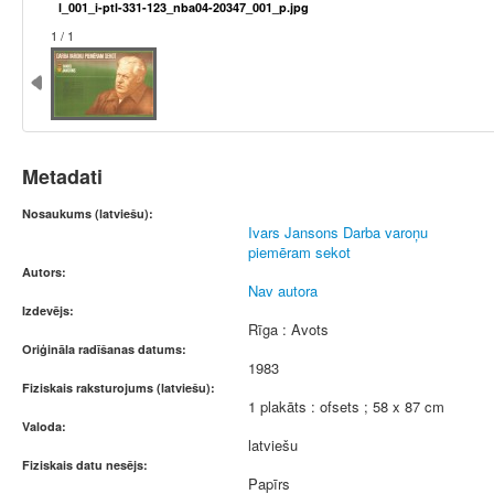
l_001_i-ptl-331-123_nba04-20347_001_p.jpg
1 / 1
Metadati
Nosaukums (latviešu):
Ivars Jansons Darba varoņu
piemēram sekot
Autors:
Nav autora
Izdevējs:
Rīga : Avots
Oriģināla radīšanas datums:
1983
Fiziskais raksturojums (latviešu):
1 plakāts : ofsets ; 58 x 87 cm
Valoda:
latviešu
Fiziskais datu nesējs:
Papīrs