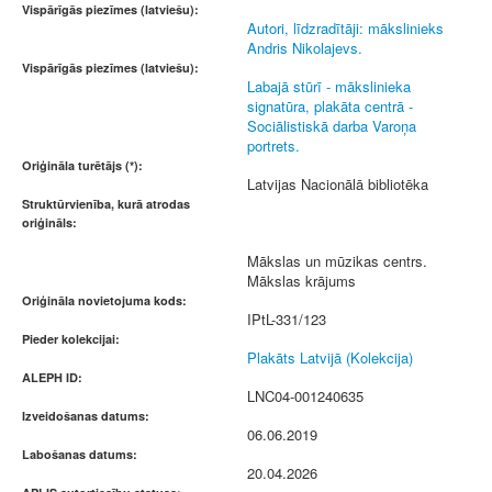
Vispārīgās piezīmes (latviešu):
Autori, līdzradītāji: mākslinieks
Andris Nikolajevs.
Vispārīgās piezīmes (latviešu):
Labajā stūrī - mākslinieka
signatūra, plakāta centrā -
Sociālistiskā darba Varoņa
portrets.
Oriģināla turētājs (*):
Latvijas Nacionālā bibliotēka
Struktūrvienība, kurā atrodas
oriģināls:
Mākslas un mūzikas centrs.
Mākslas krājums
Oriģināla novietojuma kods:
IPtL-331/123
Pieder kolekcijai:
Plakāts Latvijā (Kolekcija)
ALEPH ID:
LNC04-001240635
Izveidošanas datums:
06.06.2019
Labošanas datums:
20.04.2026