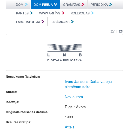
DOM
DOM PIEEJA
GRĀMATAS
PERIODIKA
KARTES
WWW ARHĪVS
KOLEKCIJAS
LABORATORIJA
LASĀMKOKS
|
LV
EN
Nosaukums (latviešu):
Ivars Jansons Darba varoņu
piemēram sekot
Autors:
Nav autora
Izdevējs:
Rīga : Avots
Oriģināla radīšanas datums:
1983
Resursa virstips:
Attēls