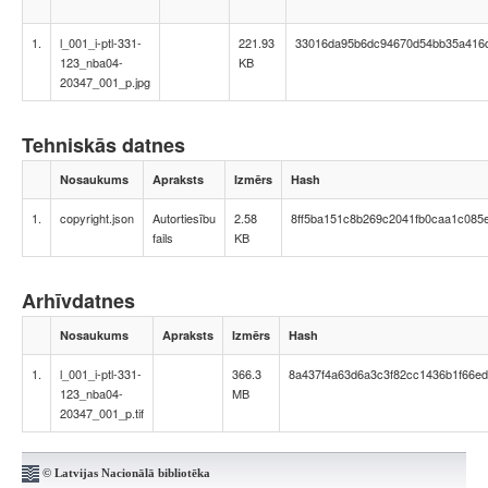
1.
l_001_i-ptl-331-
221.93
33016da95b6dc94670d54bb35a416
123_nba04-
KB
20347_001_p.jpg
Tehniskās datnes
Nosaukums
Apraksts
Izmērs
Hash
1.
copyright.json
Autortiesību
2.58
8ff5ba151c8b269c2041fb0caa1c085
fails
KB
Arhīvdatnes
Nosaukums
Apraksts
Izmērs
Hash
1.
l_001_i-ptl-331-
366.3
8a437f4a63d6a3c3f82cc1436b1f66ed
123_nba04-
MB
20347_001_p.tif
© Latvijas Nacionālā bibliotēka