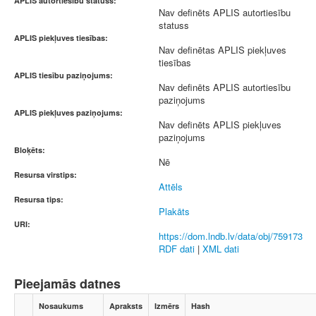
APLIS autortiesību statuss:
Nav definēts APLIS autortiesību
statuss
APLIS piekļuves tiesības:
Nav definētas APLIS piekļuves
tiesības
APLIS tiesību paziņojums:
Nav definēts APLIS autortiesību
paziņojums
APLIS piekļuves paziņojums:
Nav definēts APLIS piekļuves
paziņojums
Bloķēts:
Nē
Resursa virstips:
Attēls
Resursa tips:
Plakāts
URI:
https://dom.lndb.lv/data/obj/759173
RDF dati
|
XML dati
Pieejamās datnes
Nosaukums
Apraksts
Izmērs
Hash