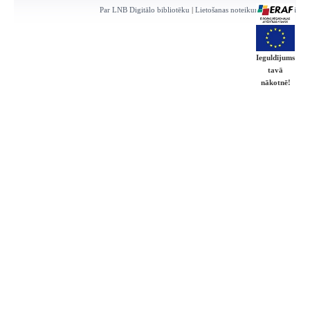
Par LNB Digitālo bibliotēku
|
Lietošanas noteikumi
|
Kontakti
Ieguldījums
tavā
nākotnē!