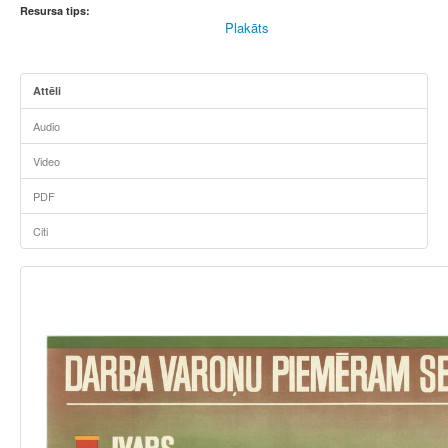
Resursa tips:
Plakāts
Attēli
Audio
Video
PDF
Citi