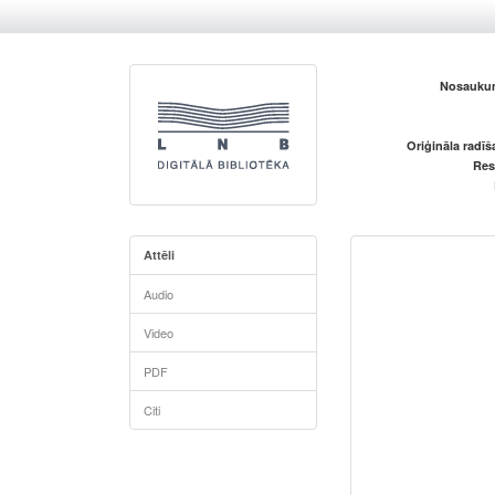
Nosaukum
Oriģināla radī
Res
Attēli
Audio
Video
PDF
Citi