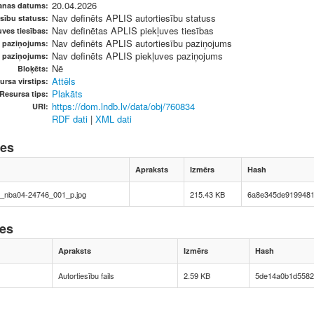
20.04.2026
anas datums:
Nav definēts APLIS autortiesību statuss
sību statuss:
Nav definētas APLIS piekļuves tiesības
ves tiesības:
Nav definēts APLIS autortiesību paziņojums
u paziņojums:
Nav definēts APLIS piekļuves paziņojums
s paziņojums:
Nē
Bloķēts:
Attēls
ursa virstips:
Plakāts
Resursa tips:
https://dom.lndb.lv/data/obj/760834
URI:
RDF dati
|
XML dati
nes
Apraksts
Izmērs
Hash
14_nba04-24746_001_p.jpg
215.43 KB
6a8e345de919948
nes
Apraksts
Izmērs
Hash
Autortiesību fails
2.59 KB
5de14a0b1d5582