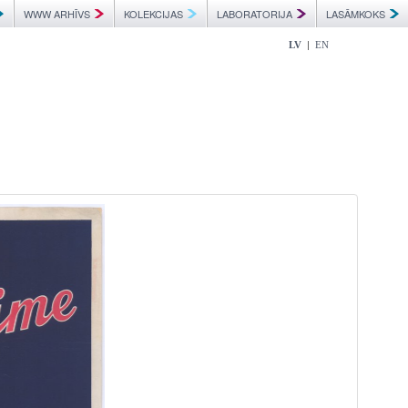
WWW ARHĪVS
KOLEKCIJAS
LABORATORIJA
LASĀMKOKS
|
LV
EN