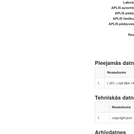
Laboš
APLIS autortie
APLIS piekļu
APLIS tiesīb
APLIS piekļuve
Res
Pieejamās dat
Nosaukums
1.
l_001_i-rptl-664.
Tehniskās dat
Nosaukums
1.
copyright.json
Arhīvdatnes