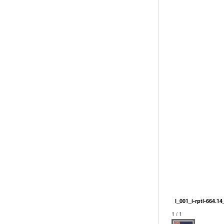
l_001_i-rptl-664.
1 / 1