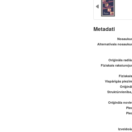
Metadati
Nosaukum
Alternatīvais nosaukum
Oriģināla radī
Fiziskais raksturoju
Fiziskai
Vispārīgās piezīm
Oriģināl
Struktūrvienība
Oriģināla novi
Pied
Pied
Izveidoš