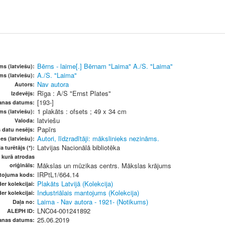
Bērns - laime[.] Bērnam "Laima" A./S. "Laima"
s (latviešu):
A./S. "Laima"
s (latviešu):
Nav autora
Autors:
Rīga : A/S "Ernst Plates"
Izdevējs:
[193-]
šanas datums:
1 plakāts : ofsets ; 49 x 34 cm
ms (latviešu):
latviešu
Valoda:
Papīrs
s datu nesējs:
Autori, līdzradītāji: mākslinieks nezināms.
es (latviešu):
Latvijas Nacionālā bibliotēka
a turētājs (*):
, kurā atrodas
Mākslas un mūzikas centrs. Mākslas krājums
oriģināls:
IRPtL1/664.14
etojuma kods:
Plakāts Latvijā (Kolekcija)
er kolekcijai:
Industriālais mantojums (Kolekcija)
er kolekcijai:
Laima - Nav autora - 1921- (Notikums)
Daļa no:
LNC04-001241892
ALEPH ID:
25.06.2019
anas datums: