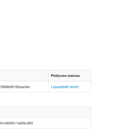
Piekļuves statuss
15369b56192eae3dc
Lejupielādēt
Atvērt
f41e930611dd06c893