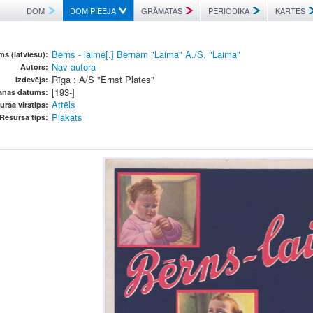
DOM
DOM PIEEJA
GRĀMATAS
PERIODIKA
KARTES
Bērns - laime[.] Bērnam "Laima" A./S. "Laima"
s (latviešu):
Nav autora
Autors:
Rīga : A/S "Ernst Plates"
Izdevējs:
[193-]
šanas datums:
Attēls
ursa virstips:
Plakāts
Resursa tips: