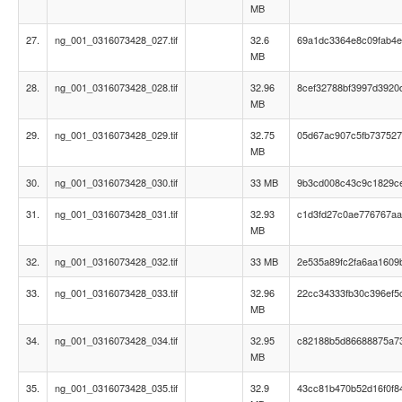
MB
27.
ng_001_0316073428_027.tif
32.6
69a1dc3364e8c09fab4
MB
28.
ng_001_0316073428_028.tif
32.96
8cef32788bf3997d3920
MB
29.
ng_001_0316073428_029.tif
32.75
05d67ac907c5fb737527
MB
30.
ng_001_0316073428_030.tif
33 MB
9b3cd008c43c9c1829c
31.
ng_001_0316073428_031.tif
32.93
c1d3fd27c0ae776767aa
MB
32.
ng_001_0316073428_032.tif
33 MB
2e535a89fc2fa6aa1609
33.
ng_001_0316073428_033.tif
32.96
22cc34333fb30c396ef5
MB
34.
ng_001_0316073428_034.tif
32.95
c82188b5d86688875a73
MB
35.
ng_001_0316073428_035.tif
32.9
43cc81b470b52d16f0f8