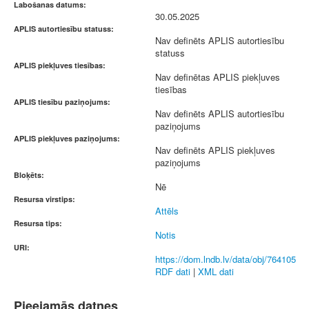
Labošanas datums:
30.05.2025
APLIS autortiesību statuss:
Nav definēts APLIS autortiesību
statuss
APLIS piekļuves tiesības:
Nav definētas APLIS piekļuves
tiesības
APLIS tiesību paziņojums:
Nav definēts APLIS autortiesību
paziņojums
APLIS piekļuves paziņojums:
Nav definēts APLIS piekļuves
paziņojums
Bloķēts:
Nē
Resursa virstips:
Attēls
Resursa tips:
Notis
URI:
https://dom.lndb.lv/data/obj/764105
RDF dati
|
XML dati
Pieejamās datnes