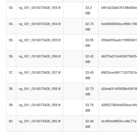
53.
ng_001_0316073428_053.tif
33.2
bf81b233db78139b93b
MB
54.
ng_001_0316073428_054.tif
32.74
fed4835654bcc896c196
MB
55.
ng_001_0316073428_055.tif
33.55
059d45f3aafcf15993061
MB
56.
ng_001_0316073428_056.tif
32.42
4b579a57c6450670605
MB
57.
ng_001_0316073428_057.tif
33.45
69f25cec89171207051
MB
58.
ng_001_0316073428_058.tif
32.73
d2afa631493f28b409f1
MB
59.
ng_001_0316073428_059.tif
33.76
4285275604a635eac4fe
MB
60.
ng_001_0316073428_060.tif
32.46
dc493ee9854cc48c77a
MB