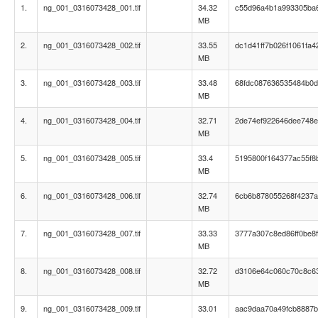
1.
ng_001_0316073428_001.tif
34.32
c55d96a4b1a993305ba
MB
2.
ng_001_0316073428_002.tif
33.55
dc1d41ff7b026f1061fa
MB
3.
ng_001_0316073428_003.tif
33.48
68fdc087636535484b0
MB
4.
ng_001_0316073428_004.tif
32.71
2de74ef922646dee748e
MB
5.
ng_001_0316073428_005.tif
33.4
5195800f164377ac55f8
MB
6.
ng_001_0316073428_006.tif
32.74
6cb6b878055268f4237
MB
7.
ng_001_0316073428_007.tif
33.33
3777a307c8ed86ff0be8
MB
8.
ng_001_0316073428_008.tif
32.72
d3106e64c060c70c8c6
MB
9.
ng_001_0316073428_009.tif
33.01
aac9daa70a49fcb8887b