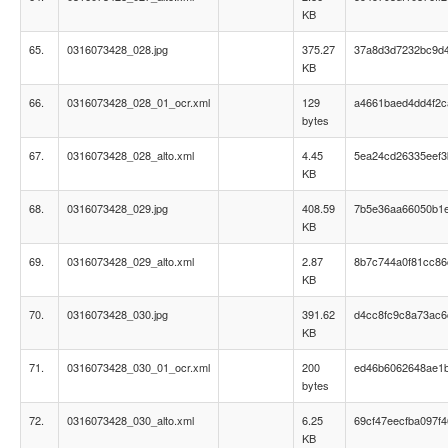
KB
65.
0316073428_028.jpg
375.27
37a8d3d7232bc9d
KB
66.
0316073428_028_01_ocr.xml
129
a4661baed4dd4f2
bytes
67.
0316073428_028_alto.xml
4.45
5ea24cd26335eef3
KB
68.
0316073428_029.jpg
408.59
7b5e36aa66050b1e
KB
69.
0316073428_029_alto.xml
2.87
8b7c744a0f81cc8
KB
70.
0316073428_030.jpg
391.62
d4cc8fc9c8a73ac
KB
71.
0316073428_030_01_ocr.xml
200
ed46b6062648ae1
bytes
72.
0316073428_030_alto.xml
6.25
69cf47eecfba097f
KB