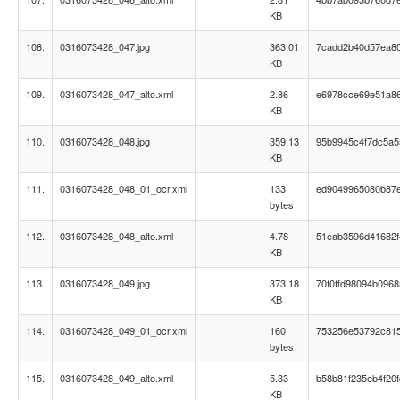
KB
108.
0316073428_047.jpg
363.01
7cadd2b40d57ea8
KB
109.
0316073428_047_alto.xml
2.86
e6978cce69e51a8
KB
110.
0316073428_048.jpg
359.13
95b9945c4f7dc5a5
KB
111.
0316073428_048_01_ocr.xml
133
ed9049965080b87
bytes
112.
0316073428_048_alto.xml
4.78
51eab3596d41682f
KB
113.
0316073428_049.jpg
373.18
70f0ffd98094b096
KB
114.
0316073428_049_01_ocr.xml
160
753256e53792c81
bytes
115.
0316073428_049_alto.xml
5.33
b58b81f235eb4f20
KB