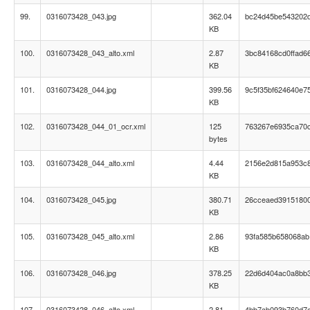
99.
0316073428_043.jpg
362.04
bc24d45be543202
KB
100.
0316073428_043_alto.xml
2.87
3bc84168cd0ffad6
KB
101.
0316073428_044.jpg
399.56
9c5f35bf624640e7
KB
102.
0316073428_044_01_ocr.xml
125
763267e6935ca70c
bytes
103.
0316073428_044_alto.xml
4.44
2156e2d815a953c
KB
104.
0316073428_045.jpg
380.71
26cceaed3915180
KB
105.
0316073428_045_alto.xml
2.86
93fa585b658068ab
KB
106.
0316073428_046.jpg
378.25
22d6d404ac0a8bb
KB
107.
0316073428_046_alto.xml
2.81
4bb7ab093b760d7e