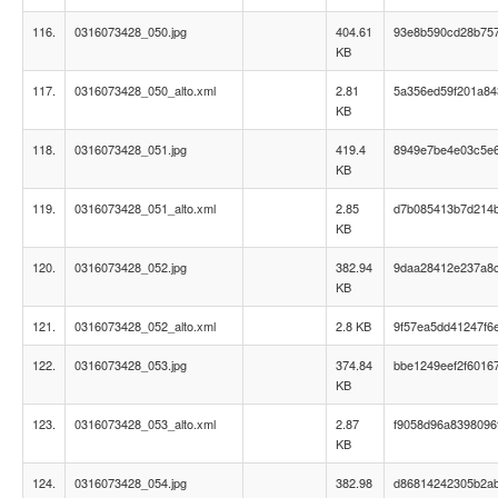
116.
0316073428_050.jpg
404.61
93e8b590cd28b75
KB
117.
0316073428_050_alto.xml
2.81
5a356ed59f201a8
KB
118.
0316073428_051.jpg
419.4
8949e7be4e03c5e6
KB
119.
0316073428_051_alto.xml
2.85
d7b085413b7d214
KB
120.
0316073428_052.jpg
382.94
9daa28412e237a8
KB
121.
0316073428_052_alto.xml
2.8 KB
9f57ea5dd41247f6
122.
0316073428_053.jpg
374.84
bbe1249eef2f6016
KB
123.
0316073428_053_alto.xml
2.87
f9058d96a8398096
KB
124.
0316073428_054.jpg
382.98
d86814242305b2a