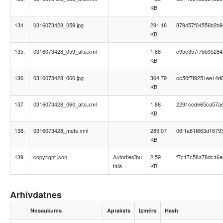
KB
134.
0316073428_059.jpg
291.18
879457f04556b2b9
KB
135.
0316073428_059_alto.xml
1.88
c95c357f7bb95284
KB
136.
0316073428_060.jpg
364.79
cc50f7f9251ee14d
KB
137.
0316073428_060_alto.xml
1.88
2291ccde65ca57a
KB
138.
0316073428_mets.xml
289.07
06f1a61f663d1679
KB
139.
copyright.json
Autortiesību
2.59
f7c17c58a78dca6e
fails
KB
Arhīvdatnes
Nosaukums
Apraksts
Izmērs
Hash