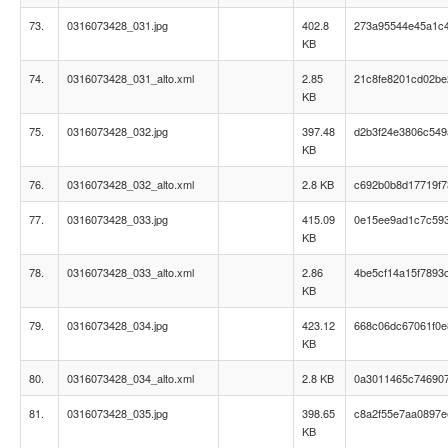
73.
0316073428_031.jpg
402.8
273a95544e45a1c
KB
74.
0316073428_031_alto.xml
2.85
21c8fe8201cd02b
KB
75.
0316073428_032.jpg
397.48
d2b3f24e3806c54
KB
76.
0316073428_032_alto.xml
2.8 KB
c692b0b8d17719f
77.
0316073428_033.jpg
415.09
0e15ee9ad1c7c593
KB
78.
0316073428_033_alto.xml
2.86
4be5cf14a15f7893
KB
79.
0316073428_034.jpg
423.12
668c06dc67061f0e
KB
80.
0316073428_034_alto.xml
2.8 KB
0a3011465c74690
81.
0316073428_035.jpg
398.65
c8a2f55e7aa0897
KB