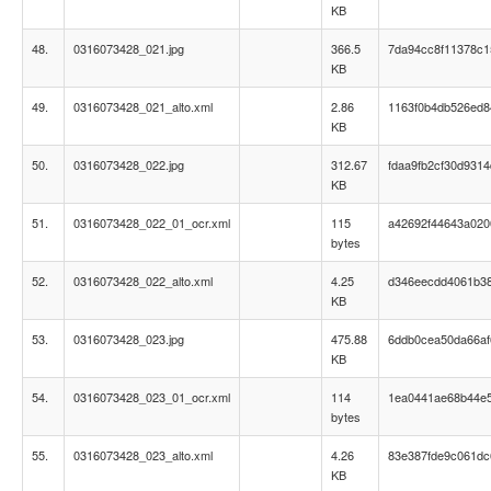
KB
48.
0316073428_021.jpg
366.5
7da94cc8f11378c
KB
49.
0316073428_021_alto.xml
2.86
1163f0b4db526ed8
KB
50.
0316073428_022.jpg
312.67
fdaa9fb2cf30d931
KB
51.
0316073428_022_01_ocr.xml
115
a42692f44643a020
bytes
52.
0316073428_022_alto.xml
4.25
d346eecdd4061b38
KB
53.
0316073428_023.jpg
475.88
6ddb0cea50da66af
KB
54.
0316073428_023_01_ocr.xml
114
1ea0441ae68b44e
bytes
55.
0316073428_023_alto.xml
4.26
83e387fde9c061d
KB