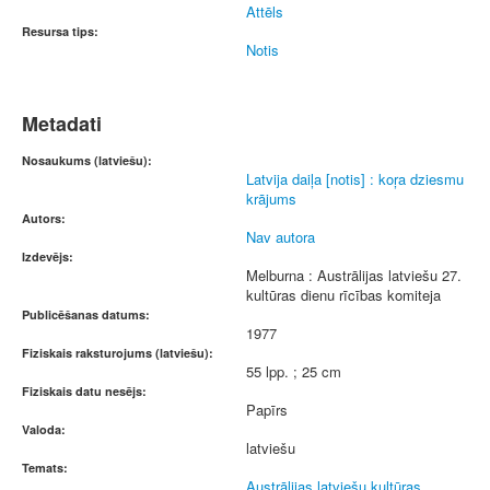
Attēls
Resursa tips:
Notis
Metadati
Nosaukums (latviešu):
Latvija daiļa [notis] : koŗa dziesmu
krājums
Autors:
Nav autora
Izdevējs:
Melburna : Austrālijas latviešu 27.
kultūras dienu rīcības komiteja
Publicēšanas datums:
1977
Fiziskais raksturojums (latviešu):
55 lpp. ; 25 cm
Fiziskais datu nesējs:
Papīrs
Valoda:
latviešu
Temats:
Austrālijas latviešu kultūras