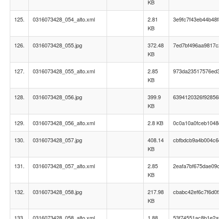
KB
125.
0316073428_054_alto.xml
2.81
3e9fc7f43eb44b48f
KB
126.
0316073428_055.jpg
372.48
7ed7bf496aa9817
KB
127.
0316073428_055_alto.xml
2.85
973da23517576ed
KB
128.
0316073428_056.jpg
399.9
6394120326f92856
KB
129.
0316073428_056_alto.xml
2.8 KB
0c0a10a0fceb1048
130.
0316073428_057.jpg
408.14
cbfbdcb9a4b004c6
KB
131.
0316073428_057_alto.xml
2.85
2eafa7bf675dae09
KB
132.
0316073428_058.jpg
217.98
cbabc42ef6c7f6d0
KB
133.
0316073428_058_alto.xml
1.88
53f74551ac8b1e2a