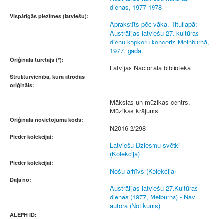
dienas, 1977-1978
Vispārīgās piezīmes (latviešu):
Aprakstīts pēc vāka. Titullapā:
Austrālijas latviešu 27. kultūras
dienu kopkoru koncerts Melnburnā,
1977. gadā.
Oriģināla turētājs (*):
Latvijas Nacionālā bibliotēka
Struktūrvienība, kurā atrodas
oriģināls:
Mākslas un mūzikas centrs.
Mūzikas krājums
Oriģināla novietojuma kods:
N2016-2/298
Pieder kolekcijai:
Latviešu Dziesmu svētki
(Kolekcija)
Pieder kolekcijai:
Nošu arhīvs (Kolekcija)
Daļa no:
Austrālijas latviešu 27.Kultūras
dienas (1977, Melburna) - Nav
autora (Notikums)
ALEPH ID: