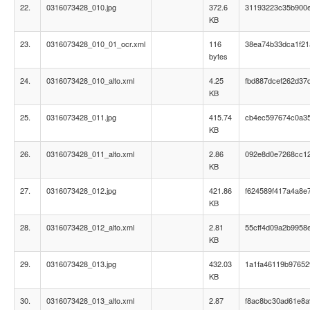
22.
0316073428_010.jpg
372.6
31193223c35b900e
KB
23.
0316073428_010_01_ocr.xml
116
38ea74b33dca1f2
bytes
24.
0316073428_010_alto.xml
4.25
fbd887dcef262d37
KB
25.
0316073428_011.jpg
415.74
cb4ec597674c0a3
KB
26.
0316073428_011_alto.xml
2.86
092e8d0e7268cc1
KB
27.
0316073428_012.jpg
421.86
f624589f417a4a8e
KB
28.
0316073428_012_alto.xml
2.81
55cff4d09a2b9958
KB
29.
0316073428_013.jpg
432.03
1a1fa46119b9765
KB
30.
0316073428_013_alto.xml
2.87
f8ac8bc30ad61e8