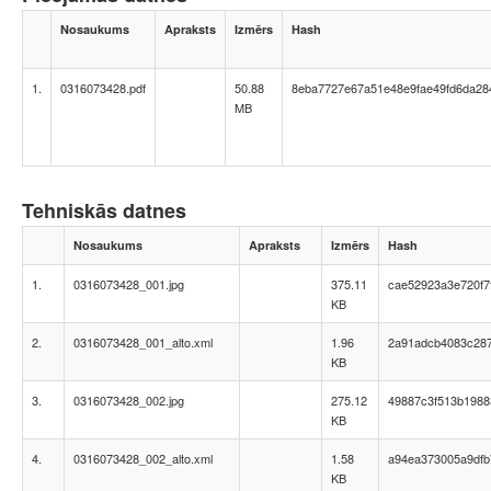
Nosaukums
Apraksts
Izmērs
Hash
1.
0316073428.pdf
50.88
8eba7727e67a51e48e9fae49fd6da28
MB
Tehniskās datnes
Nosaukums
Apraksts
Izmērs
Hash
1.
0316073428_001.jpg
375.11
cae52923a3e720f7
KB
2.
0316073428_001_alto.xml
1.96
2a91adcb4083c287
KB
3.
0316073428_002.jpg
275.12
49887c3f513b198
KB
4.
0316073428_002_alto.xml
1.58
a94ea373005a9df
KB