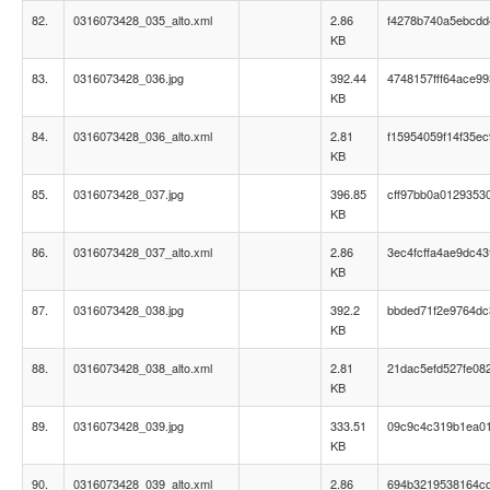
82.
0316073428_035_alto.xml
2.86
f4278b740a5ebcd
KB
83.
0316073428_036.jpg
392.44
4748157fff64ace9
KB
84.
0316073428_036_alto.xml
2.81
f15954059f14f35ec
KB
85.
0316073428_037.jpg
396.85
cff97bb0a0129353
KB
86.
0316073428_037_alto.xml
2.86
3ec4fcffa4ae9dc43
KB
87.
0316073428_038.jpg
392.2
bbded71f2e9764dc
KB
88.
0316073428_038_alto.xml
2.81
21dac5efd527fe08
KB
89.
0316073428_039.jpg
333.51
09c9c4c319b1ea0
KB
90.
0316073428_039_alto.xml
2.86
694b3219538164c