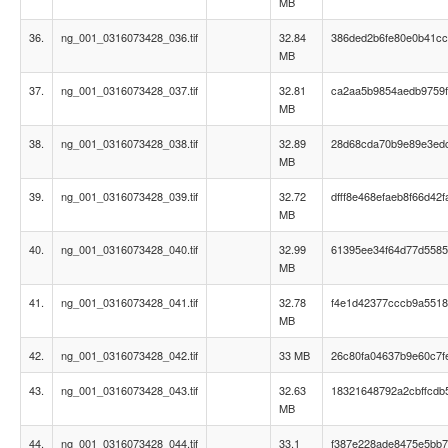
MB
36.
ng_001_0316073428_036.tif
32.84
386ded2b6fe80e0b41cc
MB
37.
ng_001_0316073428_037.tif
32.81
ca2aa5b9854aedb9759
MB
38.
ng_001_0316073428_038.tif
32.89
28d68cda70b9e89e3edc
MB
39.
ng_001_0316073428_039.tif
32.72
dfff8e468efaeb8f66d42
MB
40.
ng_001_0316073428_040.tif
32.99
61395ee34f64d77d5585
MB
41.
ng_001_0316073428_041.tif
32.78
f4e1d42377cccb9a551
MB
42.
ng_001_0316073428_042.tif
33 MB
26c80fa04637b9e60c7f
43.
ng_001_0316073428_043.tif
32.63
18321648792a2cbffcdb
MB
44.
ng_001_0316073428_044.tif
33.1
f387e228ade8475e5bb7