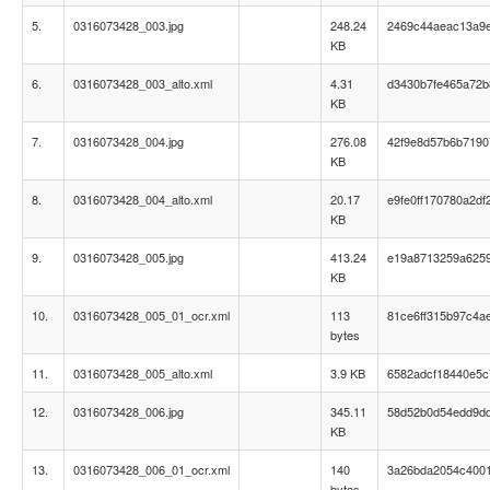
5.
0316073428_003.jpg
248.24
2469c44aeac13a9e
KB
6.
0316073428_003_alto.xml
4.31
d3430b7fe465a72
KB
7.
0316073428_004.jpg
276.08
42f9e8d57b6b719
KB
8.
0316073428_004_alto.xml
20.17
e9fe0ff170780a2d
KB
9.
0316073428_005.jpg
413.24
e19a8713259a625
KB
10.
0316073428_005_01_ocr.xml
113
81ce6ff315b97c4a
bytes
11.
0316073428_005_alto.xml
3.9 KB
6582adcf18440e5c7
12.
0316073428_006.jpg
345.11
58d52b0d54edd9d
KB
13.
0316073428_006_01_ocr.xml
140
3a26bda2054c400
bytes