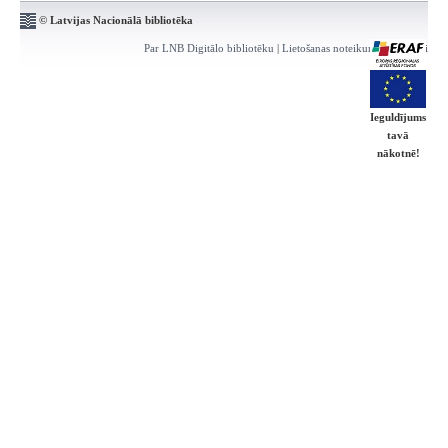
© Latvijas Nacionālā bibliotēka
Par LNB Digitālo bibliotēku
|
Lietošanas noteikumi
|
Kontakti
Ieguldījums
tavā
nākotnē!