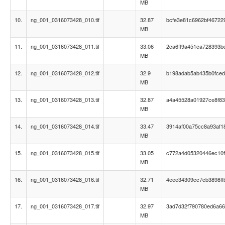
MB
10.
ng_001_0316073428_010.tif
32.87
bcfe3e81c6962bf46722
MB
11.
ng_001_0316073428_011.tif
33.06
2ca6ff9a451ca728393b
MB
12.
ng_001_0316073428_012.tif
32.9
b198adab5ab435b0fce
MB
13.
ng_001_0316073428_013.tif
32.87
a4a45528a01927ce8f83
MB
14.
ng_001_0316073428_014.tif
33.47
3914af00a75cc8a93af1
MB
15.
ng_001_0316073428_015.tif
33.05
c772a4d05320446ec10f
MB
16.
ng_001_0316073428_016.tif
32.71
4eee34309cc7cb3898ff
MB
17.
ng_001_0316073428_017.tif
32.97
3ad7d32f790780ed6a66
MB