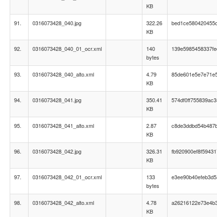
KB
91.
0316073428_040.jpg
322.26
bed1ce580420455
KB
92.
0316073428_040_01_ocr.xml
140
139e5985458337fe
bytes
93.
0316073428_040_alto.xml
4.79
85de601e5e7e71e
KB
94.
0316073428_041.jpg
350.41
574df0ff755839ac
KB
95.
0316073428_041_alto.xml
2.87
c8de3ddbd54b487b
KB
96.
0316073428_042.jpg
326.31
fb920900ef8f5943
KB
97.
0316073428_042_01_ocr.xml
133
e3ee90b40efeb3d5
bytes
98.
0316073428_042_alto.xml
4.78
a26216122e73e4b
KB