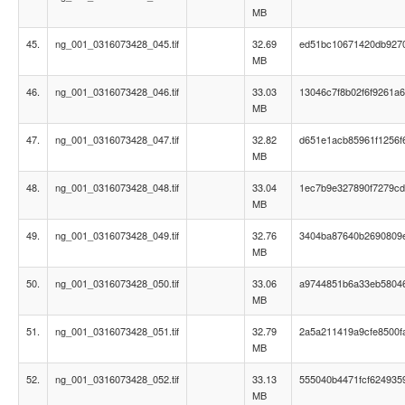
MB
45.
ng_001_0316073428_045.tif
32.69
ed51bc10671420db927
MB
46.
ng_001_0316073428_046.tif
33.03
13046c7f8b02f6f9261a
MB
47.
ng_001_0316073428_047.tif
32.82
d651e1acb85961f1256f
MB
48.
ng_001_0316073428_048.tif
33.04
1ec7b9e327890f7279c
MB
49.
ng_001_0316073428_049.tif
32.76
3404ba87640b2690809
MB
50.
ng_001_0316073428_050.tif
33.06
a9744851b6a33eb5804
MB
51.
ng_001_0316073428_051.tif
32.79
2a5a211419a9cfe8500f
MB
52.
ng_001_0316073428_052.tif
33.13
555040b4471fcf624935
MB