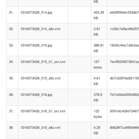
KB
31.
0316073428_014.jpg
424.39
d4d5ff94efc533db
KB
32.
0316073428_014_alto.xml
2.81
1c93c7a5bc6fb257
KB
33.
0316073428_015.jpg
386.81
1fb05c4fec7a9cbe
KB
34.
0316073428_015_01_ocr.xml
127
7ec95005673631a
bytes
35.
0316073428_015_alto.xml
4.61
db7c6287be82116
KB
36.
0316073428_016.jpg
378.9
7b7cb5eb3050d94
KB
37.
0316073428_016_01_ocr.xml
122
3091efc426d15467
bytes
38.
0316073428_016_alto.xml
4.25
8d628f7ca995d466
KB