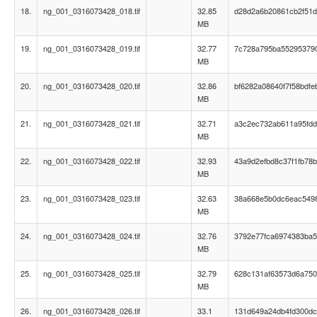
18.
ng_001_0316073428_018.tif
32.85
d28d2a6b20861cb2f51d
MB
19.
ng_001_0316073428_019.tif
32.77
7c728a795ba55295379
MB
20.
ng_001_0316073428_020.tif
32.86
bf6282a08640f7f58bdf
MB
21.
ng_001_0316073428_021.tif
32.71
a3c2ec732ab611a95fd
MB
22.
ng_001_0316073428_022.tif
32.93
43a9d2efbd8c37f1fb78
MB
23.
ng_001_0316073428_023.tif
32.63
38a668e5b0dc6eac549
MB
24.
ng_001_0316073428_024.tif
32.76
3792e77fca6974383ba5
MB
25.
ng_001_0316073428_025.tif
32.79
628c131af63573d6a750
MB
26.
ng_001_0316073428_026.tif
33.1
131d649a24db4fd300d