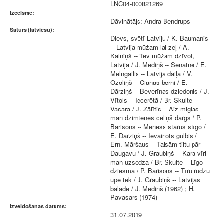
LNC04-000821269
Izcelsme:
Dāvinātājs: Andra Bendrups
Saturs (latviešu):
Dievs, svētī Latviju / K. Baumanis
-- Latvija mūžam lai zeļ / A.
Kalniņš -- Tev mūžam dzīvot,
Latvija / J. Mediņš -- Senatne / E.
Melngailis -- Latvija daiļa / V.
Ozoliņš -- Ciānas bērni / E.
Dārziņš -- Beverīnas dziedonis / J.
Vītols -- Iecerētā / Br. Skulte --
Vasara / J. Zālītis -- Aiz miglas
man dzimtenes celiņš dārgs / P.
Barisons -- Mēness starus stīgo /
E. Dārziņš -- Ievainots gulbis /
Ern. Māršaus -- Taisām tiltu pār
Daugavu / J. Graubiņš -- Kara vīri
man uzsedza / Br. Skulte -- Līgo
dziesma / P. Barisons -- Tīru rudzu
upe tek / J. Graubiņš -- Latvijas
balāde / J. Mediņš (1962) ; H.
Pavasars (1974)
Izveidošanas datums:
31.07.2019