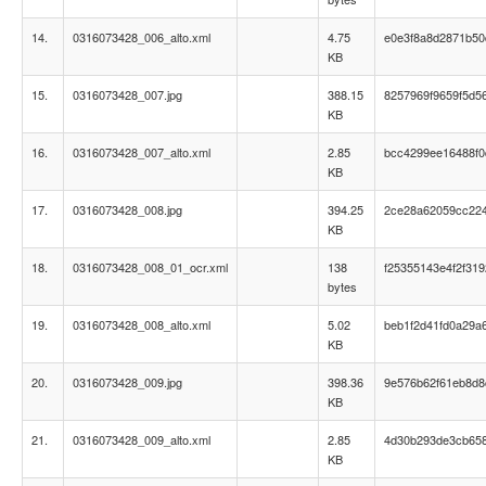
14.
0316073428_006_alto.xml
4.75
e0e3f8a8d2871b5
KB
15.
0316073428_007.jpg
388.15
8257969f9659f5d5
KB
16.
0316073428_007_alto.xml
2.85
bcc4299ee16488f
KB
17.
0316073428_008.jpg
394.25
2ce28a62059cc22
KB
18.
0316073428_008_01_ocr.xml
138
f25355143e4f2f319
bytes
19.
0316073428_008_alto.xml
5.02
beb1f2d41fd0a29a
KB
20.
0316073428_009.jpg
398.36
9e576b62f61eb8d
KB
21.
0316073428_009_alto.xml
2.85
4d30b293de3cb65
KB