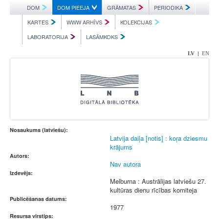
DOM
DOM PIEEJA
GRĀMATAS
PERIODIKA
KARTES
WWW ARHĪVS
KOLEKCIJAS
LABORATORIJA
LASĀMKOKS
|
LV
EN
Nosaukums (latviešu):
Latvija daiļa [notis] : koŗa dziesmu
krājums
Autors:
Nav autora
Izdevējs:
Melburna : Austrālijas latviešu 27.
kultūras dienu rīcības komiteja
Publicēšanas datums:
1977
Resursa virstips: