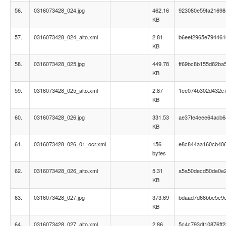
56.
0316073428_024.jpg
462.16
923080e59fa21698
KB
57.
0316073428_024_alto.xml
2.81
b6eef2965e79446
KB
58.
0316073428_025.jpg
449.78
ff69bc8b155d82ba
KB
59.
0316073428_025_alto.xml
2.87
1ee074b302d432e
KB
60.
0316073428_026.jpg
331.53
ae37fe4eee64acb6
KB
61.
0316073428_026_01_ocr.xml
156
e8c844aa160cb40
bytes
62.
0316073428_026_alto.xml
5.31
a5a50decd50de0e
KB
63.
0316073428_027.jpg
373.69
bdaad7d68bbe5c9e
KB
64.
0316073428_027_alto.xml
2.86
5c4c793df10876ff