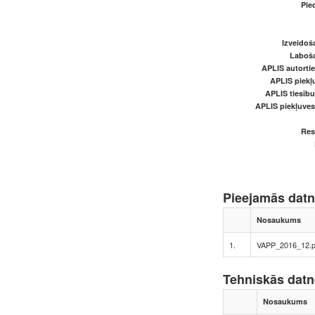
Pied
Izveidoš
Laboš
APLIS autortie
APLIS piekļu
APLIS tiesīb
APLIS piekļuve
Res
Pieejamās dat
Nosaukums
1.
VAPP_2016_12.p
Tehniskās dat
Nosaukums