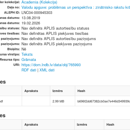
Academia (Kolekcija)
er kolekcijai:
Valodu apguve: problēmas un perspektīva : zinātnisko rakstu kr
Daļa no:
LNC04-000945303
ALEPH ID:
13.08.2019
anas datums:
19.02.2026
anas datums:
Nav definēts APLIS autortiesību statuss
sību statuss:
Nav definētas APLIS piekļuves tiesības
ves tiesības:
Nav definēts APLIS autortiesību paziņojums
u paziņojums:
Nav definēts APLIS piekļuves paziņojums
s paziņojums:
Nē
Bloķēts:
Teksts
ursa virstips:
Grāmata
Resursa tips:
https://dom.lndb.lv/data/obj/765993
URI:
RDF dati
|
XML dati
nes
Apraksts
Izmērs
Hash
df
2.99 MB
b696f2dd67382cb0ae7e446d349939
nes
Apraksts
Izmērs
Hash