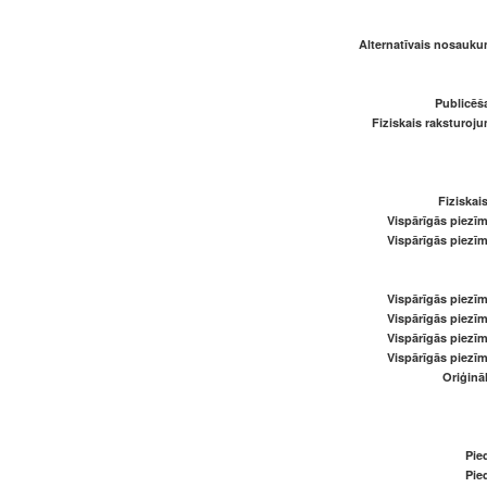
Alternatīvais nosaukum
Publicēš
Fiziskais raksturoju
Fiziskai
Vispārīgās piezīm
Vispārīgās piezīm
Vispārīgās piezīm
Vispārīgās piezīm
Vispārīgās piezīm
Vispārīgās piezīm
Oriģināl
Pied
Pied