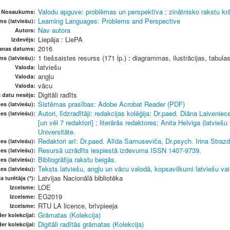
Valodu apguve: problēmas un perspektīva : zinātnisko rakstu krā
Nosaukums:
Learning Languages: Problems and Perspective
s (latviešu):
Nav autora
Autors:
Liepāja : LiePA
Izdevējs:
2016
anas datums:
1 tiešsaistes resurss (171 lp.) : diagrammas, ilustrācijas, tabula
ms (latviešu):
latviešu
Valoda:
angļu
Valoda:
vācu
Valoda:
Digitāli radīts
s datu nesējs:
Sistēmas prasības: Adobe Acrobat Reader (PDF)
es (latviešu):
Autori, līdzradītāji: redakcijas kolēģija: Dr.paed. Diāna Laivenie
es (latviešu):
[un vēl 7 redaktori] ; literārās redaktores: Anita Helviga (latvieš
Universitāte.
Redaktori arī: Dr.paed. Alīda Samuseviča, Dr.psych. Irina Strazdi
es (latviešu):
Resursā uzrādīts iespiestā izdevuma ISSN 1407-9739.
es (latviešu):
Bibliogrāfija rakstu beigās.
es (latviešu):
Teksts latviešu, angļu un vācu valodā, kopsavilkumi latviešu vai
es (latviešu):
Latvijas Nacionālā bibliotēka
a turētājs (*):
LOE
Izcelsme:
EG2019
Izcelsme:
RTU LA licence, brīvpieeja
Izcelsme:
Grāmatas (Kolekcija)
er kolekcijai:
Digitāli radītās grāmatas (Kolekcija)
er kolekcijai: