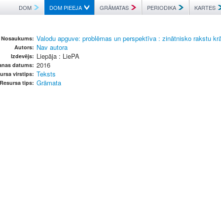
DOM
DOM PIEEJA
GRĀMATAS
PERIODIKA
KARTES
Valodu apguve: problēmas un perspektīva : zinātnisko rakstu krā
Nosaukums:
Nav autora
Autors:
Liepāja : LiePA
Izdevējs:
2016
anas datums:
Teksts
ursa virstips:
Grāmata
Resursa tips: