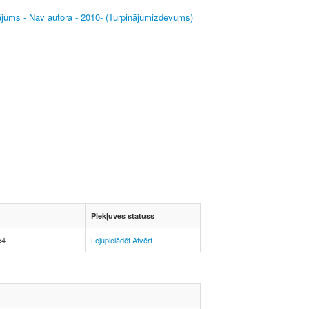
ājums - Nav autora - 2010- (Turpinājumizdevums)
Piekļuves statuss
c4
Lejupielādēt
Atvērt