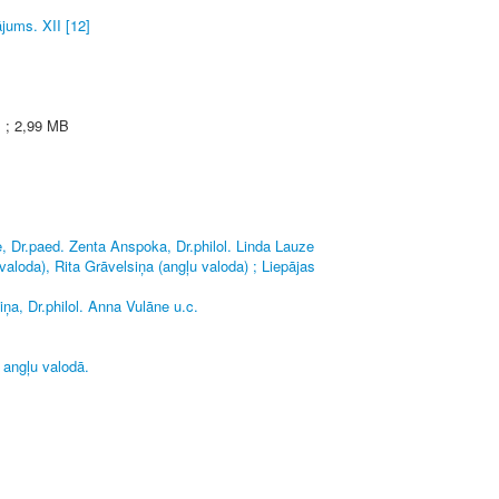
jums. XII [12]
s ; 2,99 MB
ce, Dr.paed. Zenta Anspoka, Dr.philol. Linda Lauze
u valoda), Rita Grāvelsiņa (angļu valoda) ; Liepājas
ņa, Dr.philol. Anna Vulāne u.c.
 angļu valodā.