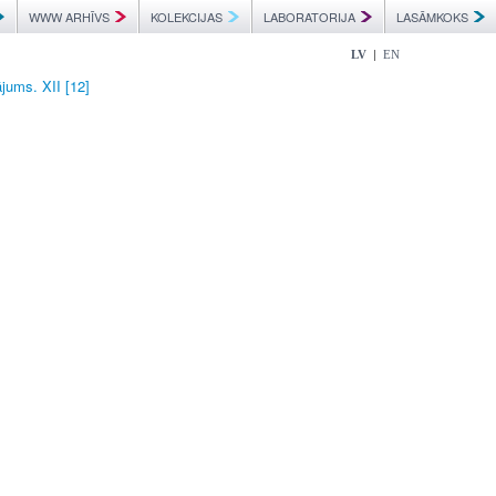
WWW ARHĪVS
KOLEKCIJAS
LABORATORIJA
LASĀMKOKS
|
LV
EN
jums. XII [12]