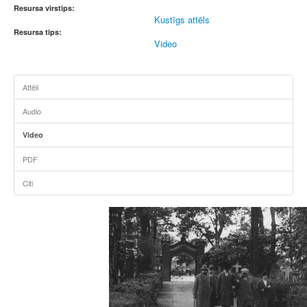
Resursa virstips:
Kustīgs attēls
Resursa tips:
Video
Attēli
Audio
Video
PDF
Citi