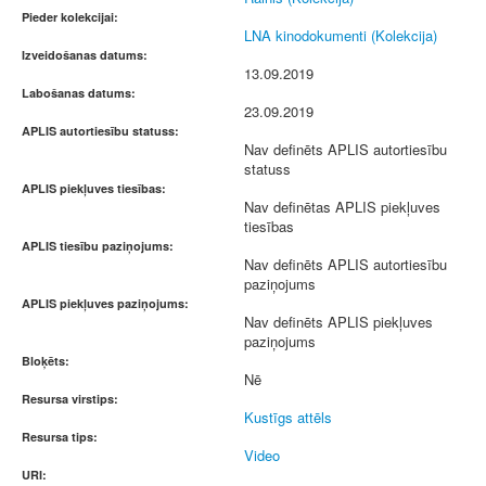
Pieder kolekcijai:
LNA kinodokumenti (Kolekcija)
Izveidošanas datums:
13.09.2019
Labošanas datums:
23.09.2019
APLIS autortiesību statuss:
Nav definēts APLIS autortiesību
statuss
APLIS piekļuves tiesības:
Nav definētas APLIS piekļuves
tiesības
APLIS tiesību paziņojums:
Nav definēts APLIS autortiesību
paziņojums
APLIS piekļuves paziņojums:
Nav definēts APLIS piekļuves
paziņojums
Bloķēts:
Nē
Resursa virstips:
Kustīgs attēls
Resursa tips:
Video
URI: