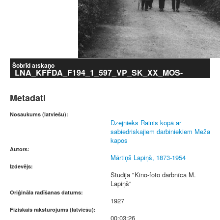
Šobrīd atskaņo
LNA_KFFDA_F194_1_597_VP_SK_XX_MOS-
XX_HD_25fps.mp4
Metadati
Nosaukums (latviešu):
Dzejnieks Rainis kopā ar
sabiedriskajiem darbiniekiem Meža
kapos
Autors:
Mārtiņš Lapiņš, 1873-1954
Izdevējs:
Studija "Kino-foto darbnīca M.
Lapiņš"
Oriģināla radīšanas datums:
1927
Fiziskais raksturojums (latviešu):
00:03:26