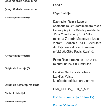
Ģeogrāfiskais nosaukums:
Latvija
Ģeogrāfiskais nosaukums:
Rīga (Latvija)
Anotācija (latviešu):
Dzejnieks Rainis kopā ar
sabiedriskajiem darbiniekiem Meža
kapos pie pirmā Valsts prezidenta
Jāņa Čakstes un pirmā ārlietu
ministra Zigfrīda Meierovica kapu
vietām. Redzams LSDSP deputāts
Andrejs Veckalns un Saeimas
priekšsēdētājs Pauls Kalniņš.
Anotācija (latviešu):
Filmā Rainis redzams līdz 0.44.
minūtei un no 1.03. minūtes
Oriģināla turētājs (*):
Latvijas Nacionālais arhīvs.
Latvijas Valsts
kinofotofonodokumentu arhīvs
Oriģināla novietojuma kods:
LNA_KFFDA_F194_1_597
Pieder kolekcijai:
Rainis un Aspazija (Kolekcija)
Pieder kolekcijai:
Rainis (Kolekcija)