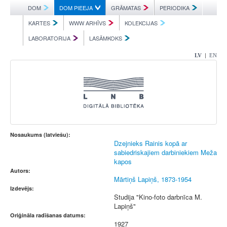
DOM
DOM PIEEJA
GRĀMATAS
PERIODIKA
KARTES
WWW ARHĪVS
KOLEKCIJAS
LABORATORIJA
LASĀMKOKS
|
LV
EN
Nosaukums (latviešu):
Dzejnieks Rainis kopā ar
sabiedriskajiem darbiniekiem Meža
kapos
Autors:
Mārtiņš Lapiņš, 1873-1954
Izdevējs:
Studija "Kino-foto darbnīca M.
Lapiņš"
Oriģināla radīšanas datums:
1927