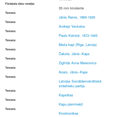
Fiziskais datu nesējs:
35 mm kinolente
Temats:
Jānis Rainis, 1865-1929
Temats:
Andrejs Veckalns
Temats:
Pauls Kalniņš, 1872-1945
Temats:
Meža kapi (Rīga, Latvija)
Temats:
Čakste, Jānis--Kaps
Temats:
Zigfrīds Anna Meierovics
Temats:
Asars, Jānis--Kaps
Temats:
Latvijas Sociāldemokrātiskā
strādnieku partija
Temats:
Kapsētas
Temats:
Kapu pieminekļi
Temats:
Kinohronikas