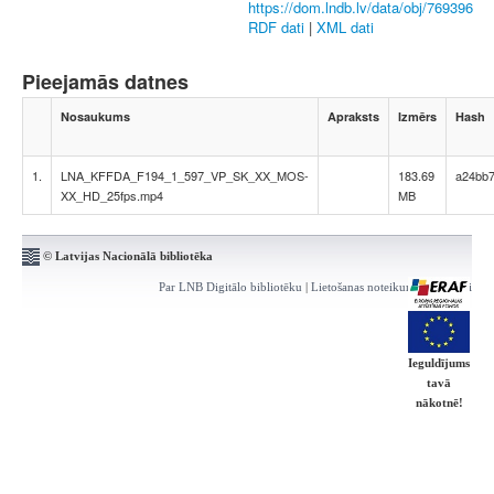
https://dom.lndb.lv/data/obj/769396
RDF dati
|
XML dati
Pieejamās datnes
Nosaukums
Apraksts
Izmērs
Hash
1.
LNA_KFFDA_F194_1_597_VP_SK_XX_MOS-
183.69
a24bb7
XX_HD_25fps.mp4
MB
© Latvijas Nacionālā bibliotēka
Par LNB Digitālo bibliotēku
|
Lietošanas noteikumi
|
Kontakti
Ieguldījums
tavā
nākotnē!