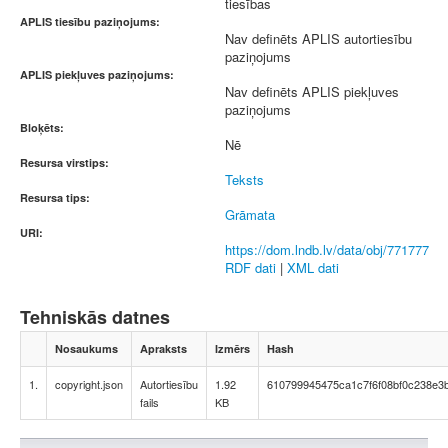
tiesības
APLIS tiesību paziņojums:
Nav definēts APLIS autortiesību
paziņojums
APLIS piekļuves paziņojums:
Nav definēts APLIS piekļuves
paziņojums
Bloķēts:
Nē
Resursa virstips:
Teksts
Resursa tips:
Grāmata
URI:
https://dom.lndb.lv/data/obj/771777
RDF dati
|
XML dati
Tehniskās datnes
Nosaukums
Apraksts
Izmērs
Hash
1.
copyright.json
Autortiesību
1.92
610799945475ca1c7f6f08bf0c238e3
fails
KB