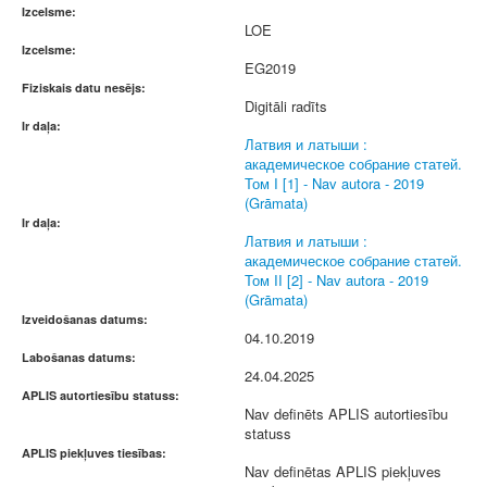
Izcelsme:
LOE
Izcelsme:
EG2019
Fiziskais datu nesējs:
Digitāli radīts
Ir daļa:
Латвия и латыши :
академическое собраниe статей.
Том I [1] - Nav autora - 2019
(Grāmata)
Ir daļa:
Латвия и латыши :
академическое собраниe статей.
Том II [2] - Nav autora - 2019
(Grāmata)
Izveidošanas datums:
04.10.2019
Labošanas datums:
24.04.2025
APLIS autortiesību statuss:
Nav definēts APLIS autortiesību
statuss
APLIS piekļuves tiesības:
Nav definētas APLIS piekļuves