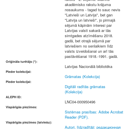
akadēmisko rakstu krājuma
nosaukums - tagad to sauc nevis
"Latvieši un Latvija", bet gan
"Latvija un latvieši", jo pirmajā
sējumā kāpinām interesi par
Latvijas valsti sakarā ar tās
simtgades atzīmēšanu 2018.
gadā, bet otrajā sējumā par
latviešiem no senlaikiem līdz
valsts izveidošanai un arī tās
pastāvēšanai 1918.-1991. gadā.
Oriģināla turētājs (*):
Latvijas Nacionālā bibliotēka
Pieder kolekcijai:
Grāmatas (Kolekcija)
Pieder kolekcijai:
Digitāli radītās grāmatas
(Kolekcija)
ALEPH ID:
LNC04-000950496
Vispārīgās piezīmes:
Sistēmas prasības: Adobe Acrobat
Reader (PDF).
Vispārīgās piezīmes (latviešu):
Autori, līdzradītāji: редакционная