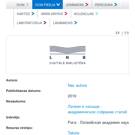
DOM
DOM PIEEJA
GRĀMATAS
PERIODIKA
KARTES
WWW ARHĪVS
KOLEKCIJAS
LABORATORIJA
LASĀMKOKS
|
LV
EN
Autors:
Nav autora
Publicēšanas datums:
2019
Nosaukums:
Латвия и латыши :
академическое собраниe статей
Izdevējs:
Рига : Латвийская академия наук
Resursa virstips:
Teksts