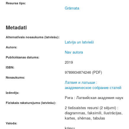
Resursa tips:
Grāmata
Metadati
Alternatīvais nosaukums (latviešu):
Latvija un latvieši
Autors:
Nav autora
Publicēšanas datums:
2019
ISBN:
9789934874246 (PDF)
Nosaukums:
Латвия и латыши :
академическое собраниe статей
Izdevējs:
Рига : Латвийская академия наук
Fiziskais raksturojums (latviešu):
2 tiešsaistes resursi (2 sējumi) :
diagrammas, faksimili, ilustrācijas,
kartes, shēmas, tabulas
Valoda:
krievu