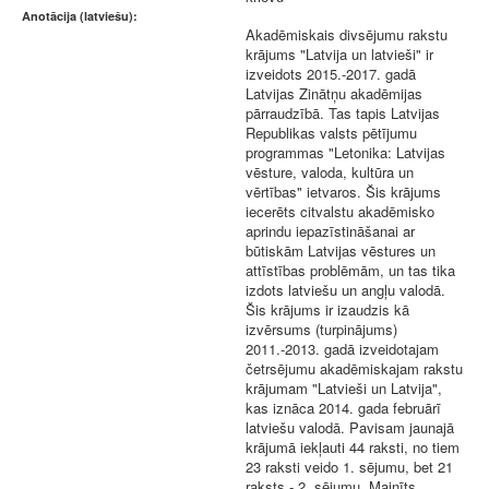
Anotācija (latviešu):
Akadēmiskais divsējumu rakstu
krājums "Latvija un latvieši" ir
izveidots 2015.-2017. gadā
Latvijas Zinātņu akadēmijas
pārraudzībā. Tas tapis Latvijas
Republikas valsts pētījumu
programmas "Letonika: Latvijas
vēsture, valoda, kultūra un
vērtības" ietvaros. Šis krājums
iecerēts citvalstu akadēmisko
aprindu iepazīstināšanai ar
būtiskām Latvijas vēstures un
attīstības problēmām, un tas tika
izdots latviešu un angļu valodā.
Šis krājums ir izaudzis kā
izvērsums (turpinājums)
2011.-2013. gadā izveidotajam
četrsējumu akadēmiskajam rakstu
krājumam "Latvieši un Latvija",
kas iznāca 2014. gada februārī
latviešu valodā. Pavisam jaunajā
krājumā iekļauti 44 raksti, no tiem
23 raksti veido 1. sējumu, bet 21
raksts - 2. sējumu. Mainīts