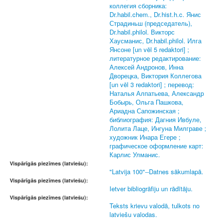
коллегия сборника:
Dr.habil.chem., Dr.hist.h.c. Янис
Страдиньш (председатель),
Dr.habil.philol. Викторс
Хаусманис, Dr.habil.philol. Илга
Янсоне [un vēl 5 redaktori] ;
литературное редактирование:
Алексей Андронов, Инна
Дворецка, Виктория Коллегова
[un vēl 3 redaktori] ; перевод:
Наталья Алпатьева, Александр
Бобырь, Ольга Пашкова,
Ариадна Сапожинская ;
библиография: Дагния Ивбуле,
Лолита Лаце, Ингуна Милграве ;
художник Инара Егере ;
графическое оформление карт:
Карлис Улманис.
Vispārīgās piezīmes (latviešu):
"Latvija 100"--Datnes sākumlapā.
Vispārīgās piezīmes (latviešu):
Ietver bibliogrāfiju un rādītāju.
Vispārīgās piezīmes (latviešu):
Teksts krievu valodā, tulkots no
latviešu valodas.