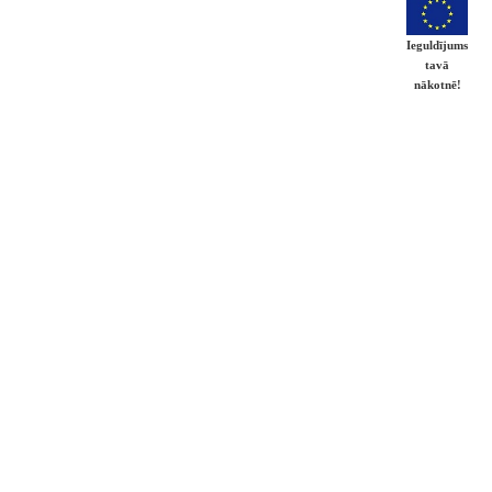
Ieguldījums
tavā
nākotnē!