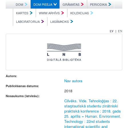
DOM
DOM PIEEJA
GRĀMATAS
PERIODIKA
KARTES
WWW ARHĪVS
KOLEKCIJAS
LABORATORIJA
LASĀMKOKS
|
LV
EN
Autors:
Nav autora
Publicēšanas datums:
2018
Nosaukums (latviešu):
Cilvēks. Vide. Tehnoloģijas : 22.
starptautiskā studentu zinātniski
praktiskā konference : 2018. gada
25. aprīlis = Human. Environment.
Technology : 22nd students
international scientific and