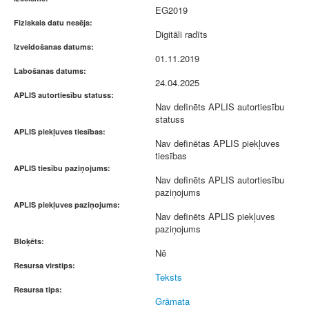
EG2019
Fiziskais datu nesējs:
Digitāli radīts
Izveidošanas datums:
01.11.2019
Labošanas datums:
24.04.2025
APLIS autortiesību statuss:
Nav definēts APLIS autortiesību
statuss
APLIS piekļuves tiesības:
Nav definētas APLIS piekļuves
tiesības
APLIS tiesību paziņojums:
Nav definēts APLIS autortiesību
paziņojums
APLIS piekļuves paziņojums:
Nav definēts APLIS piekļuves
paziņojums
Bloķēts:
Nē
Resursa virstips:
Teksts
Resursa tips:
Grāmata