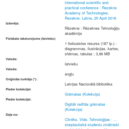
international scientific and
practical conference : Rezekne
Academy of Technologies,
Rezekne, Latvia, 25 April 2018
Izdevējs:
Rēzekne : Rēzeknes Tehnoloģiju
akadēmija
Fiziskais raksturojums (latviešu):
1 tiešsaistes resurss (187 lp.) :
diagrammas, ilustrācijas, kartes,
shēmas, tabulas ; 3,86 MB
Valoda:
latviešu
Valoda:
angļu
Oriģināla turētājs (*):
Latvijas Nacionālā bibliotēka
Pieder kolekcijai:
Grāmatas (Kolekcija)
Pieder kolekcijai:
Digitāli radītās grāmatas
(Kolekcija)
Daļa no:
Cilvēks. Vide. Tehnoloģijas : ...
starptautiskā studentu zinātniski