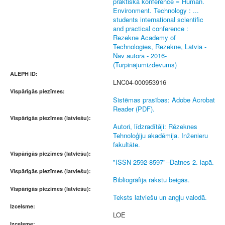
praktiskā konference = Human.
Environment. Technology : ...
students international scientific
and practical conference :
Rezekne Academy of
Technologies, Rezekne, Latvia -
Nav autora - 2016-
(Turpinājumizdevums)
ALEPH ID:
LNC04-000953916
Vispārīgās piezīmes:
Sistēmas prasības: Adobe Acrobat
Reader (PDF).
Vispārīgās piezīmes (latviešu):
Autori, līdzradītāji: Rēzeknes
Tehnoloģiju akadēmija. Inženieru
fakultāte.
Vispārīgās piezīmes (latviešu):
"ISSN 2592-8597"--Datnes 2. lapā.
Vispārīgās piezīmes (latviešu):
Bibliogrāfija rakstu beigās.
Vispārīgās piezīmes (latviešu):
Teksts latviešu un angļu valodā.
Izcelsme:
LOE
Izcelsme: