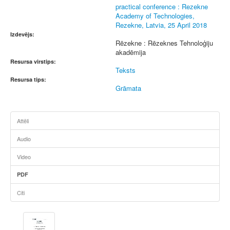
practical conference : Rezekne
Academy of Technologies,
Rezekne, Latvia, 25 April 2018
Izdevējs:
Rēzekne : Rēzeknes Tehnoloģiju
akadēmija
Resursa virstips:
Teksts
Resursa tips:
Grāmata
Attēli
Audio
Video
PDF
Citi