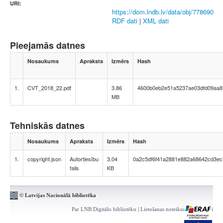
URI:
https://dom.lndb.lv/data/obj/778690
RDF dati
|
XML dati
Pieejamās datnes
Nosaukums
Apraksts
Izmērs
Hash
1.
CVT_2018_22.pdf
3.86
4600b0eb2e51a5237ae03dfd09aa8
MB
Tehniskās datnes
Nosaukums
Apraksts
Izmērs
Hash
1.
copyright.json
Autortiesību
3.04
0a2c5df6f41a2881e882a68642cd3ec
fails
KB
© Latvijas Nacionālā bibliotēka
Par LNB Digitālo bibliotēku
|
Lietošanas noteikumi
|
Kontakti