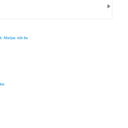
: Marijas ielā 8a
des.