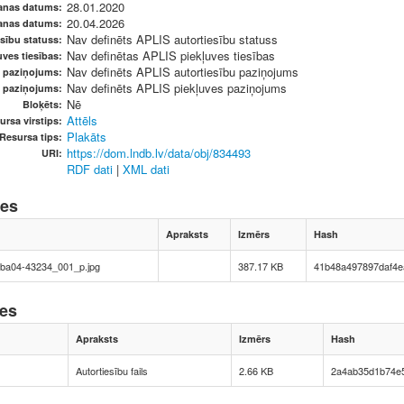
28.01.2020
anas datums:
20.04.2026
anas datums:
Nav definēts APLIS autortiesību statuss
sību statuss:
Nav definētas APLIS piekļuves tiesības
ves tiesības:
Nav definēts APLIS autortiesību paziņojums
u paziņojums:
Nav definēts APLIS piekļuves paziņojums
s paziņojums:
Nē
Bloķēts:
Attēls
ursa virstips:
Plakāts
Resursa tips:
https://dom.lndb.lv/data/obj/834493
URI:
RDF dati
|
XML dati
nes
Apraksts
Izmērs
Hash
nba04-43234_001_p.jpg
387.17 KB
41b48a497897daf4
nes
Apraksts
Izmērs
Hash
Autortiesību fails
2.66 KB
2a4ab35d1b74e