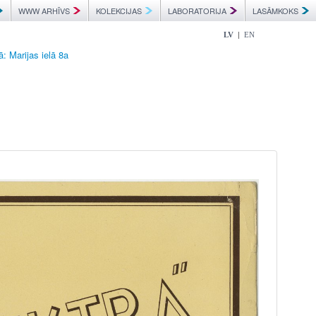
WWW ARHĪVS
KOLEKCIJAS
LABORATORIJA
LASĀMKOKS
|
LV
EN
: Marijas ielā 8a