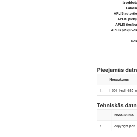
Izveidoš
Laboš
APLIS autortie
APLIS piekļu
APLIS tiesīb
APLIS piekļuve
Res
Pieejamās dat
Nosaukums
1.
l_001_i-rpl1-685_
Tehniskās dat
Nosaukums
1.
copyright.json