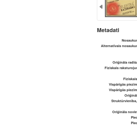
Metadati
Nosaukum
Alternatīvais nosaukum
Oriģināla radī
Fiziskais raksturoju
Fiziskai
Vispārīgās piezīm
Vispārīgās piezīm
Oriģināl
Struktūrvienība
Oriģināla novi
Pied
Pied