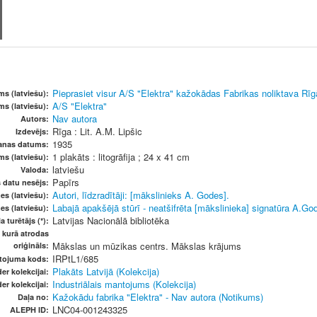
Pieprasiet visur A/S "Elektra" kažokādas Fabrikas noliktava Rīgā
s (latviešu):
A/S "Elektra"
s (latviešu):
Nav autora
Autors:
Rīga : Lit. A.M. Lipšic
Izdevējs:
1935
šanas datums:
1 plakāts : litogrāfija ; 24 x 41 cm
ms (latviešu):
latviešu
Valoda:
Papīrs
s datu nesējs:
Autori, līdzradītāji: [mākslinieks A. Godes].
es (latviešu):
Labajā apakšējā stūrī - neatšifrēta [mākslinieka] signatūra A.Go
es (latviešu):
Latvijas Nacionālā bibliotēka
a turētājs (*):
, kurā atrodas
Mākslas un mūzikas centrs. Mākslas krājums
oriģināls:
IRPtL1/685
etojuma kods:
Plakāts Latvijā (Kolekcija)
er kolekcijai:
Industriālais mantojums (Kolekcija)
er kolekcijai:
Kažokādu fabrika "Elektra" - Nav autora (Notikums)
Daļa no:
LNC04-001243325
ALEPH ID: