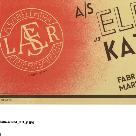
nba04-43234_001_p.jpg