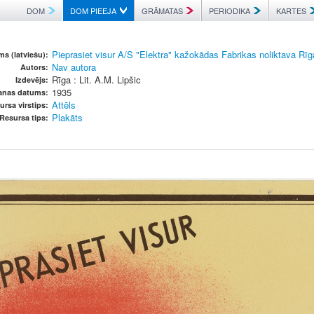
DOM
DOM PIEEJA
GRĀMATAS
PERIODIKA
KARTES
Pieprasiet visur A/S "Elektra" kažokādas Fabrikas noliktava Rīgā
s (latviešu):
Nav autora
Autors:
Rīga : Lit. A.M. Lipšic
Izdevējs:
1935
šanas datums:
Attēls
ursa virstips:
Plakāts
Resursa tips: