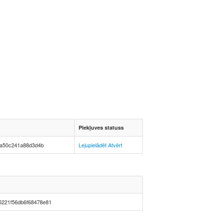
Piekļuves statuss
ea50c241a88d3d4b
Lejupielādēt
Atvērt
5221f56db6f68478e81