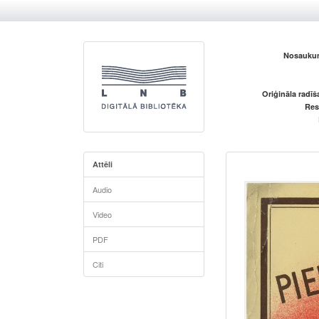
Nosaukum
Oriģināla radī
Res
Attēli
Audio
Video
PDF
Citi