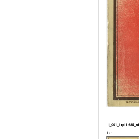
l_001_i-rpl1-685_
1 / 1