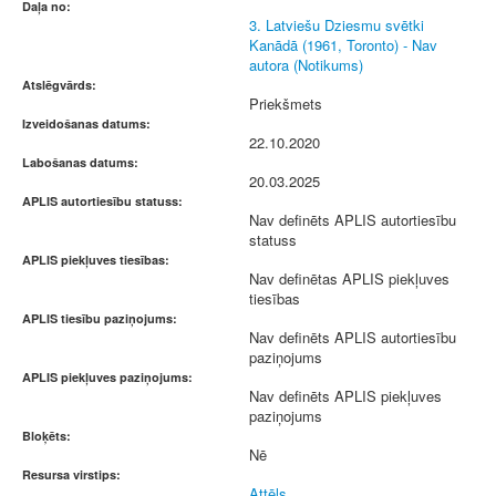
Daļa no:
3. Latviešu Dziesmu svētki
Kanādā (1961, Toronto) - Nav
autora (Notikums)
Atslēgvārds:
Priekšmets
Izveidošanas datums:
22.10.2020
Labošanas datums:
20.03.2025
APLIS autortiesību statuss:
Nav definēts APLIS autortiesību
statuss
APLIS piekļuves tiesības:
Nav definētas APLIS piekļuves
tiesības
APLIS tiesību paziņojums:
Nav definēts APLIS autortiesību
paziņojums
APLIS piekļuves paziņojums:
Nav definēts APLIS piekļuves
paziņojums
Bloķēts:
Nē
Resursa virstips:
Attēls