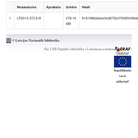
Nosaukums
Apraksts
Izmērs
Hash
1.
LP2014.372.6.tif
278.16
8181988a6abe3ed8792d75085049bd
MB
© Latvijas Nacionālā bibliotēka
Par LNB Digitālo bibliotēku
|
Lietošanas noteikumi
|
Kontakti
Ieguldījums
tavā
nākotnē!