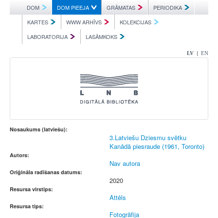
DOM
DOM PIEEJA
GRĀMATAS
PERIODIKA
KARTES
WWW ARHĪVS
KOLEKCIJAS
LABORATORIJA
LASĀMKOKS
|
LV
EN
Nosaukums (latviešu):
3.Latviešu Dziesmu svētku
Kanādā piesraude (1961, Toronto)
Autors:
Nav autora
Oriģināla radīšanas datums:
2020
Resursa virstips:
Attēls
Resursa tips:
Fotogrāfija