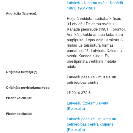
Latviešu dziesmu svētki Kanādā
1961, 1961-1961
Anotācija (latviešu):
Reljefā veidota, sudraba krāsas
3.Latviešu Dziesmu svētku
Kanādā piesraude (1961, Toronto).
Vertikāla kokle ar lapu koka zaru
augšpusē. Lejas daļā uzraksts 3
rindās uz taisnstūra formas
pamatnes "3. Latviešu Dziesmu
svētki Kanādā 1961". Rv.
piestiprināta vertikāla metāla
adata.
Oriģināla turētājs (*):
Latvieši pasaulē - muzejs un
pētniecības centrs
Oriģināla novietojuma kods:
LP2014.372.6
Pieder kolekcijai:
Latviešu Dziesmu svētki
(Kolekcija)
Pieder kolekcijai:
Latvieši pasaulē - muzeja un
pētniecības centra krājums
(Kolekcija)