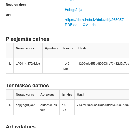
Resursa tips:
Fotogrāfija
URI:
https://dom.lndb.lv/data/obj/865057
RDF dati
|
XML dati
Pieejamās datnes
Nosaukums
Apraksts
Izmērs
Hash
1.
LP2014.372.6.jpg
1.49
8299edc653a6f95931e73432d5a7c
MB
Tehniskās datnes
Nosaukums
Apraksts
Izmērs
Hash
1.
copyright.json
Autortiesību
4.61
74a7d20bb3cc15be48fdb6c8097f69b
fails
KB
Arhīvdatnes