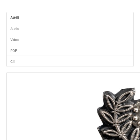
Attēli
Audio
Video
PDF
Citi