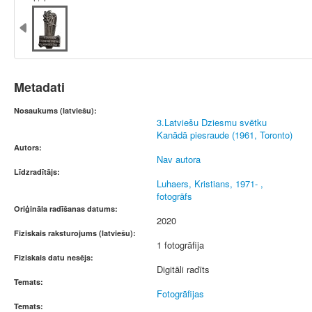
Metadati
Nosaukums (latviešu):
3.Latviešu Dziesmu svētku
Kanādā piesraude (1961, Toronto)
Autors:
Nav autora
Līdzradītājs:
Luhaers, Kristians, 1971- ,
fotogrāfs
Oriģināla radīšanas datums:
2020
Fiziskais raksturojums (latviešu):
1 fotogrāfija
Fiziskais datu nesējs:
Digitāli radīts
Temats:
Fotogrāfijas
Temats: