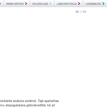
WWW ARHĪVS
KOLEKCIJAS
LABORATORIJA
LASĀMKOKS
|
LV
EN
enkāršā ieraksta sistēmā. Tajā apskatītas
umu atspoguļošana grāmatvedībā, kā arī