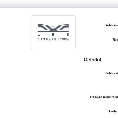
Publicēš
Res
Metadati
Publicēš
Fiziskais raksturoju
Anotāci