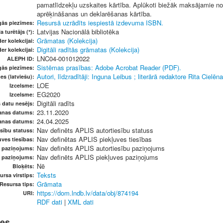
pamatlīdzekļu uzskaites kārtība. Aplūkoti biežāk maksājamie nod
aprēķināšanas un deklarēšanas kārtība.
Resursā uzrādīts iespiestā izdevuma ISBN.
gās piezīmes:
Latvijas Nacionālā bibliotēka
a turētājs (*):
Grāmatas (Kolekcija)
er kolekcijai:
Digitāli radītās grāmatas (Kolekcija)
er kolekcijai:
LNC04-001012022
ALEPH ID:
Sistēmas prasības: Adobe Acrobat Reader (PDF).
gās piezīmes:
Autori, līdzradītāji: Inguna Leibus ; literārā redaktore Rita Ciel
es (latviešu):
LOE
Izcelsme:
EG2020
Izcelsme:
Digitāli radīts
s datu nesējs:
23.11.2020
anas datums:
24.04.2025
anas datums:
Nav definēts APLIS autortiesību statuss
sību statuss:
Nav definētas APLIS piekļuves tiesības
ves tiesības:
Nav definēts APLIS autortiesību paziņojums
u paziņojums:
Nav definēts APLIS piekļuves paziņojums
s paziņojums:
Nē
Bloķēts:
Teksts
ursa virstips:
Grāmata
Resursa tips:
https://dom.lndb.lv/data/obj/874194
URI:
RDF dati
|
XML dati
nes