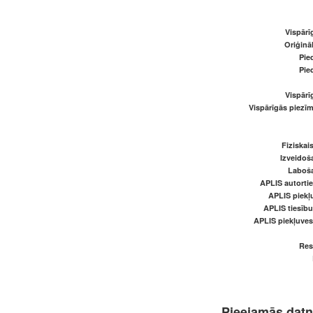
Vispārī
Oriģināl
Pied
Pied
Vispārī
Vispārīgās piezīm
Fiziskai
Izveidoš
Laboš
APLIS autortie
APLIS piekļu
APLIS tiesīb
APLIS piekļuve
Res
Pieejamās dat