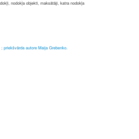
okļi, nodokļa objekti, maksātāji, katra nodokļa
ēna ; priekšvārda autore Maija Grebenko.