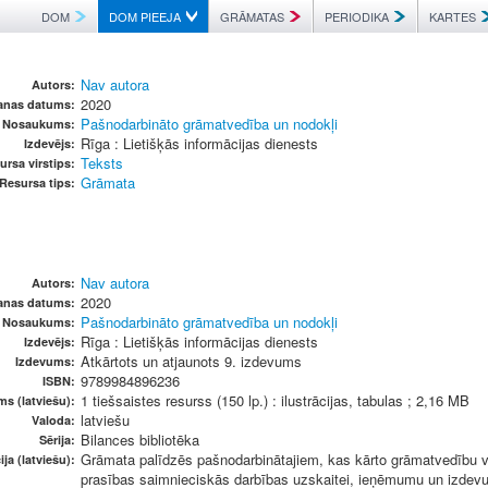
DOM
DOM PIEEJA
GRĀMATAS
PERIODIKA
KARTES
Nav autora
Autors:
2020
anas datums:
Pašnodarbināto grāmatvedība un nodokļi
Nosaukums:
Rīga : Lietišķās informācijas dienests
Izdevējs:
Teksts
ursa virstips:
Grāmata
Resursa tips:
Nav autora
Autors:
2020
anas datums:
Pašnodarbināto grāmatvedība un nodokļi
Nosaukums:
Rīga : Lietišķās informācijas dienests
Izdevējs:
Atkārtots un atjaunots 9. izdevums
Izdevums:
9789984896236
ISBN:
1 tiešsaistes resurss (150 lp.) : ilustrācijas, tabulas ; 2,16 MB
ms (latviešu):
latviešu
Valoda:
Bilances bibliotēka
Sērija:
Grāmata palīdzēs pašnodarbinātajiem, kas kārto grāmatvedību vi
ja (latviešu):
prasības saimnieciskās darbības uzskaitei, ieņēmumu un izdev