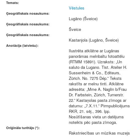
Temats:
Vēstules
Ģeogrāfiskais nosaukums:
Lugāno (Šveice)
Ģeogrāfiskais nosaukums:
Šveice
Ģeogrāfiskais nosaukums:
Kastanjola (Lugāno, Šveice)
Anotācija (latviešu):
Ilustrēta atklātne ar Lugānas
panorāmas melnbaltu fotoattēlu
(RTMM 15891). Uzraksts: „Un
saluto da Lugano. Tist. Atelier H.
Sussenheim & Co., Editeurs,
Zürich. No. 7275 Dép.” Teksts
rakstīts ar melnu tinti. Atklātne
adresēta: „Mme A. Naglin b/Frau
Dr. Farbstein, Zürich, Turnerstr.
22.” Kastaņolas pasta zīmogs ar
datumu: „7.X.11.” Pirmpublicējums
RKR, 21. sēj., 396. lpp.
Nosūtīšanas vieta un datējums
noteikts pēc pasta zīmoga.
Oriģināla turētājs (*):
Rakstniecības un mūzikas muzejs