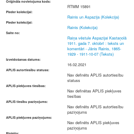
Oriģināla novietojuma kods:
RTMM 15891
Pieder kolekcijai:
Rainis un Aspazija (Kolekcija)
Pieder kolekcijai:
Rainis (Kolekcija)
Saite no:
Raiņa vēstule Aspazijai Kastaņolā
1911. gada 7. oktobrī : teksts un
komentāri - Jānis Rainis, 1865-
1929 - 1911-10-07 (Teksts)
Izveidošanas datums:
16.02.2021
APLIS autortiesību statuss:
Nav definēts APLIS autortiesību
statuss
APLIS piekļuves tiesības:
Nav definētas APLIS piekļuves
tiesības
APLIS tiesību paziņojums:
Nav definēts APLIS autortiesību
paziņojums
APLIS piekļuves paziņojums:
Nav definēts APLIS piekļuves
paziņojums
Bloķēts: