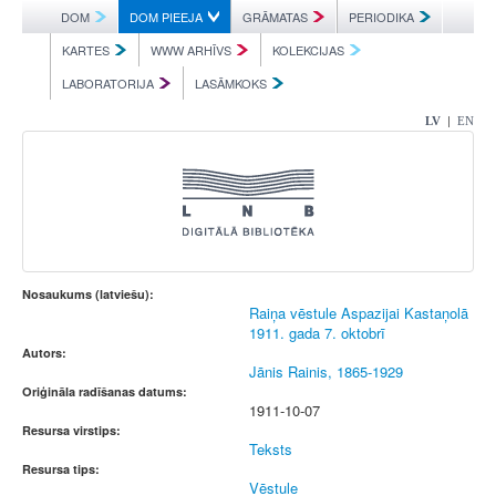
DOM
DOM PIEEJA
GRĀMATAS
PERIODIKA
KARTES
WWW ARHĪVS
KOLEKCIJAS
LABORATORIJA
LASĀMKOKS
|
LV
EN
Nosaukums (latviešu):
Raiņa vēstule Aspazijai Kastaņolā
1911. gada 7. oktobrī
Autors:
Jānis Rainis, 1865-1929
Oriģināla radīšanas datums:
1911-10-07
Resursa virstips:
Teksts
Resursa tips:
Vēstule