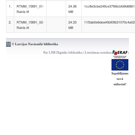
1.
RTMM_15891_01-
24.36
1cc8e3cbe249ce37f66cbfd9d6861
Rainis.tif
MB
2.
RTMM_15891_02-
24.33
11f3ab0e6dea40b93fb31070c4a02
Rainis.tif
MB
© Latvijas Nacionālā bibliotēka
Par LNB Digitālo bibliotēku
|
Lietošanas noteikumi
|
Kontakti
Ieguldījums
tavā
nākotnē!