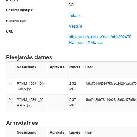
Nē
Resursa virstips:
Teksts
Resursa tips:
Vēstule
URI:
https://dom.lndb.lv/data/obj/892478
RDF dati
|
XML dati
Pieejamās datnes
Nosaukums
Apraksts
Izmērs
Hash
1.
RTMM_15891_01-
2.52
fb8a704d9f3917f5cec2d2bfaebd73
Rainis.jpg
MB
2.
RTMM_15891_02-
2.37
1fed2b3bb76e40a26a8a83d77c50
Rainis.jpg
MB
Arhīvdatnes
Nosaukums
Apraksts
Izmērs
Hash