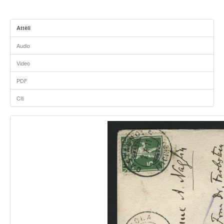
Attēli
Audio
Video
PDF
Citi