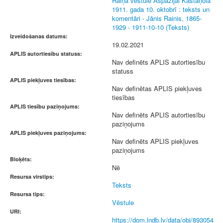
Raiņa vēstule Aspazijai Kastaņolā
1911. gada 10. oktobrī : teksts un
komentāri - Jānis Rainis, 1865-
1929 - 1911-10-10 (Teksts)
Izveidošanas datums:
19.02.2021
APLIS autortiesību statuss:
Nav definēts APLIS autortiesību
statuss
APLIS piekļuves tiesības:
Nav definētas APLIS piekļuves
tiesības
APLIS tiesību paziņojums:
Nav definēts APLIS autortiesību
paziņojums
APLIS piekļuves paziņojums:
Nav definēts APLIS piekļuves
paziņojums
Bloķēts:
Nē
Resursa virstips:
Teksts
Resursa tips:
Vēstule
URI:
https://dom.lndb.lv/data/obj/893054