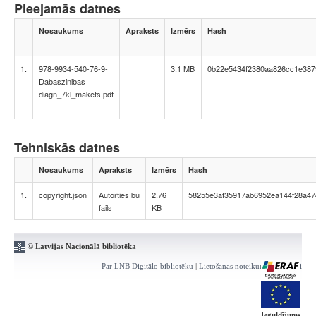
Pieejamās datnes
Nosaukums
Apraksts
Izmērs
Hash
1.
978-9934-540-76-9-
3.1 MB
0b22e5434f2380aa826cc1e387
Dabaszinibas
diagn_7kl_makets.pdf
Tehniskās datnes
Nosaukums
Apraksts
Izmērs
Hash
1.
copyright.json
Autortiesību
2.76
58255e3af35917ab6952ea144f28a47
fails
KB
© Latvijas Nacionālā bibliotēka
Par LNB Digitālo bibliotēku
|
Lietošanas noteikumi
|
Kontakti
Ieguldījums