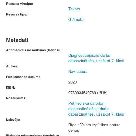
Resursa virstips:
Teksts
Resursa tips:
Grāmata
Metadati
Alternatīvais nosaukums (latviešu):
Diagnosticējošais darbs
dabaszinātnēs, uzsākot 7. klasi
Autors:
Nav autora
Publicēšanas datums:
2020
ISBN:
9789934540769 (PDF)
Nosaukums:
Pētnieciskā darbība :
diagnosticējošais darbs
dabaszinātnēs, uzsākot 7. klasi
Izdevējs:
Rīga : Valsts izglītības satura
centrs
Fiziskais raksturojums (latviešu):