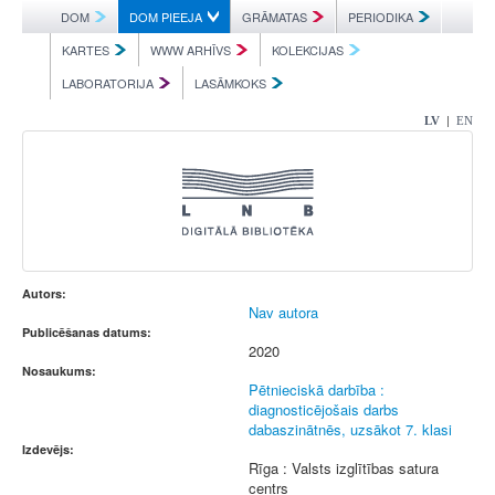
DOM
DOM PIEEJA
GRĀMATAS
PERIODIKA
KARTES
WWW ARHĪVS
KOLEKCIJAS
LABORATORIJA
LASĀMKOKS
|
LV
EN
Autors:
Nav autora
Publicēšanas datums:
2020
Nosaukums:
Pētnieciskā darbība :
diagnosticējošais darbs
dabaszinātnēs, uzsākot 7. klasi
Izdevējs:
Rīga : Valsts izglītības satura
centrs