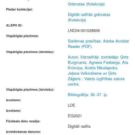
Grāmatas (Kolekcija)
Pieder kolekcijai:
Digitāli radītās grāmatas
(Kolekcija)
ALEPH ID:
LNC04-001028836
Vispārīgās piezīmes:
Sistēmas prasības: Adobe Acrobat
Reader (PDF).
Vispārīgās piezīmes (latviešu):
Autori, līdzradītāji: izstrādāja: Ģirts
Burgmanis, Agnese Freiberga, Ata
Krūmiņa, Andris Nikolajenko,
Jeļena Volkinšteine un Ģirts
Zāģeris ; Valsts izglītības satura
centrs.
Vispārīgās piezīmes (latviešu):
Bibliogrāfija: 36.-37. lp.
Izcelsme:
LOE
Izcelsme:
EG2021
Fiziskais datu nesējs:
Digitāli radīts
Izveidošanas datums: