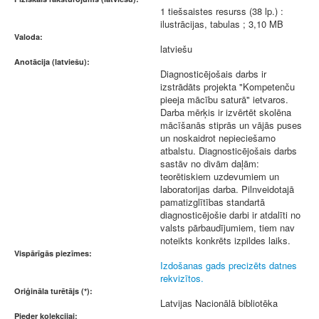
1 tiešsaistes resurss (38 lp.) :
ilustrācijas, tabulas ; 3,10 MB
Valoda:
latviešu
Anotācija (latviešu):
Diagnosticējošais darbs ir
izstrādāts projekta "Kompetenču
pieeja mācību saturā" ietvaros.
Darba mērķis ir izvērtēt skolēna
mācīšanās stiprās un vājās puses
un noskaidrot nepieciešamo
atbalstu. Diagnosticējošais darbs
sastāv no divām daļām:
teorētiskiem uzdevumiem un
laboratorijas darba. Pilnveidotajā
pamatizglītības standartā
diagnosticējošie darbi ir atdalīti no
valsts pārbaudījumiem, tiem nav
noteikts konkrēts izpildes laiks.
Vispārīgās piezīmes:
Izdošanas gads precizēts datnes
rekvizītos.
Oriģināla turētājs (*):
Latvijas Nacionālā bibliotēka
Pieder kolekcijai: