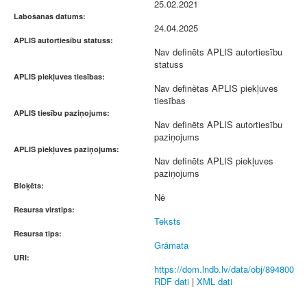
25.02.2021
Labošanas datums:
24.04.2025
APLIS autortiesību statuss:
Nav definēts APLIS autortiesību
statuss
APLIS piekļuves tiesības:
Nav definētas APLIS piekļuves
tiesības
APLIS tiesību paziņojums:
Nav definēts APLIS autortiesību
paziņojums
APLIS piekļuves paziņojums:
Nav definēts APLIS piekļuves
paziņojums
Bloķēts:
Nē
Resursa virstips:
Teksts
Resursa tips:
Grāmata
URI:
https://dom.lndb.lv/data/obj/894800
RDF dati
|
XML dati