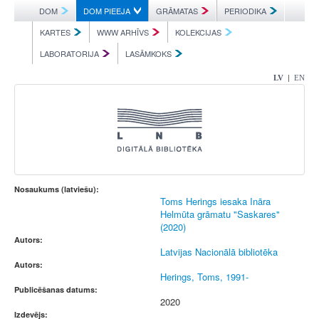
DOM
DOM PIEEJA
GRĀMATAS
PERIODIKA
KARTES
WWW ARHĪVS
KOLEKCIJAS
LABORATORIJA
LASĀMKOKS
|
LV
EN
Nosaukums (latviešu):
Toms Herings iesaka Ināra
Helmūta grāmatu "Saskares"
(2020)
Autors:
Latvijas Nacionālā bibliotēka
Autors:
Herings, Toms, 1991-
Publicēšanas datums:
2020
Izdevējs: