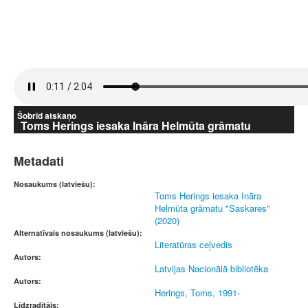
Šobrīd atskaņo
Toms Herings iesaka Ināra Helmūta grāmatu
"Saskares" (2020)
Metadati
Nosaukums (latviešu):
Toms Herings iesaka Ināra
Helmūta grāmatu "Saskares"
(2020)
Alternatīvais nosaukums (latviešu):
Literatūras ceļvedis
Autors:
Latvijas Nacionālā bibliotēka
Autors:
Herings, Toms, 1991-
Līdzradītājs: