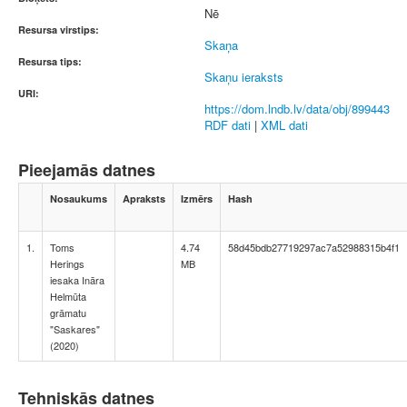
Nē
Resursa virstips:
Skaņa
Resursa tips:
Skaņu ieraksts
URI:
https://dom.lndb.lv/data/obj/899443
RDF dati
|
XML dati
Pieejamās datnes
Nosaukums
Apraksts
Izmērs
Hash
1.
Toms
4.74
58d45bdb27719297ac7a52988315b4f1
Herings
MB
iesaka Ināra
Helmūta
grāmatu
"Saskares"
(2020)
Tehniskās datnes