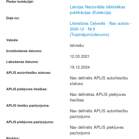
Pieder kolekcijai:
Latvijas Nacionālās bibliotēkas
publikācijas (Kolekcija)
Daļa no:
Literatūras Ceļvedis - Nav autora -
2020-12 - Nr.9
(Turpinājumizdevums)
Valoda:
latviešu
Izveidošanas datums:
12.03.2021
Labošanas datums:
19.12.2024
APLIS autortiesību statuss:
Nav definēts APLIS autortiesību
statuss
APLIS piekļuves tiesības:
Nav definētas APLIS piekļuves
tiesības
APLIS tiesību paziņojums:
Nav definēts APLIS autortiesību
paziņojums
APLIS piekļuves paziņojums:
Nav definēts APLIS piekļuves
paziņojums
Bloķēts: