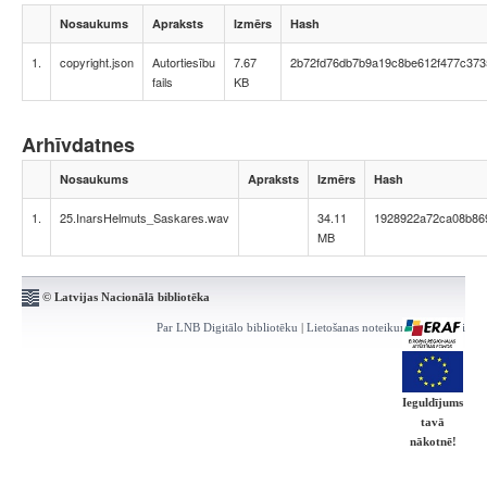
Nosaukums
Apraksts
Izmērs
Hash
1.
copyright.json
Autortiesību
7.67
2b72fd76db7b9a19c8be612f477c373
fails
KB
Arhīvdatnes
Nosaukums
Apraksts
Izmērs
Hash
1.
25.InarsHelmuts_Saskares.wav
34.11
1928922a72ca08b86
MB
© Latvijas Nacionālā bibliotēka
Par LNB Digitālo bibliotēku
|
Lietošanas noteikumi
|
Kontakti
Ieguldījums
tavā
nākotnē!