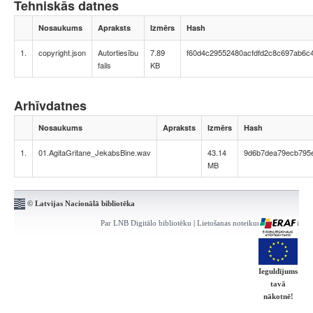
Tehniskās datnes
Nosaukums
Apraksts
Izmērs
Hash
1.
copyright.json
Autortiesību
7.89
f60d4c29552480acfdfd2c8c697ab6c
fails
KB
Arhīvdatnes
Nosaukums
Apraksts
Izmērs
Hash
1.
01.AgitaGritane_JekabsBine.wav
43.14
9d6b7dea79ecb795
MB
© Latvijas Nacionālā bibliotēka
Par LNB Digitālo bibliotēku
|
Lietošanas noteikumi
|
Kontakti
Ieguldījums
tavā
nākotnē!