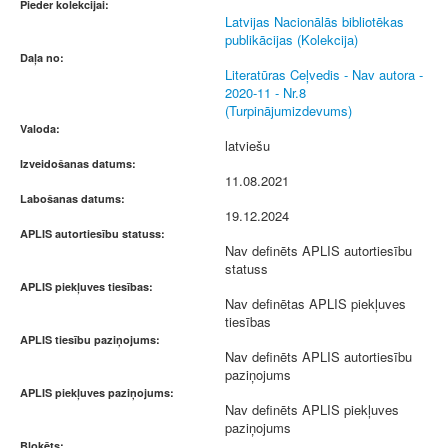
Pieder kolekcijai:
Latvijas Nacionālās bibliotēkas
publikācijas (Kolekcija)
Daļa no:
Literatūras Ceļvedis - Nav autora -
2020-11 - Nr.8
(Turpinājumizdevums)
Valoda:
latviešu
Izveidošanas datums:
11.08.2021
Labošanas datums:
19.12.2024
APLIS autortiesību statuss:
Nav definēts APLIS autortiesību
statuss
APLIS piekļuves tiesības:
Nav definētas APLIS piekļuves
tiesības
APLIS tiesību paziņojums:
Nav definēts APLIS autortiesību
paziņojums
APLIS piekļuves paziņojums:
Nav definēts APLIS piekļuves
paziņojums
Bloķēts: