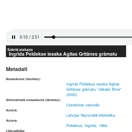
Šobrīd atskaņo
Ingrīda Peldekse iesaka Agitas Gritānes grāmatu
"Jēkabs Bīne" (2020)
Metadati
Nosaukums (latviešu):
Ingrīda Peldekse iesaka Agitas
Gritānes grāmatu "Jēkabs Bīne"
(2020)
Alternatīvais nosaukums (latviešu):
Literatūras ceļvedis
Autors:
Latvijas Nacionālā bibliotēka
Autors:
Peldekse, Ingrīda, 1964-
Līdzradītājs: