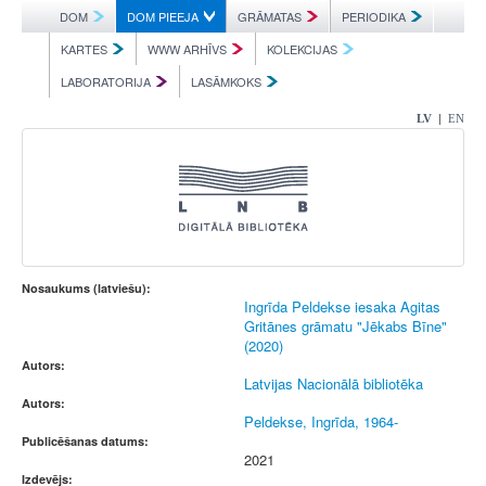
DOM
DOM PIEEJA
GRĀMATAS
PERIODIKA
KARTES
WWW ARHĪVS
KOLEKCIJAS
LABORATORIJA
LASĀMKOKS
|
LV
EN
Nosaukums (latviešu):
Ingrīda Peldekse iesaka Agitas
Gritānes grāmatu "Jēkabs Bīne"
(2020)
Autors:
Latvijas Nacionālā bibliotēka
Autors:
Peldekse, Ingrīda, 1964-
Publicēšanas datums:
2021
Izdevējs: