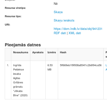
Nē
Resursa virstips:
Skaņa
Resursa tips:
Skaņu ieraksts
URI:
https://dom.lndb.lv/data/obj/941231
RDF dati
|
XML dati
Pieejamās datnes
Nosaukums
Apraksts
Izmērs
Hash
P
s
1.
Ingrīda
6.53
5ff669eb1f9f938a854f1c2b6f94ca56
L
Peldekse
MB
A
iesaka
Agitas
Gritānes
grāmatu
"Jēkabs
Bīne" (2020)