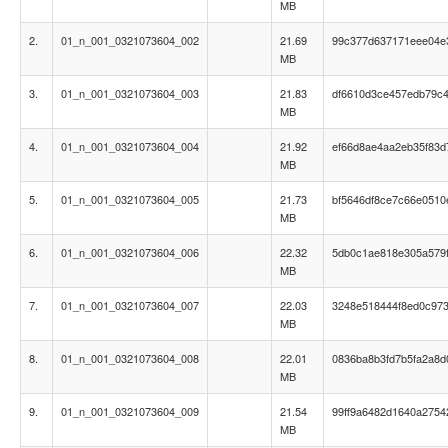
MB
2.
01_n_001_0321073604_002
21.69
99c377d637171eee04e
MB
3.
01_n_001_0321073604_003
21.83
df6610d3ce457edb79c
MB
4.
01_n_001_0321073604_004
21.92
ef66d8ae4aa2eb35f83
MB
5.
01_n_001_0321073604_005
21.73
bf5646df8ce7c66e0510
MB
6.
01_n_001_0321073604_006
22.32
5db0c1ae818e305a579
MB
7.
01_n_001_0321073604_007
22.03
3248e518444f8ed0c97
MB
8.
01_n_001_0321073604_008
22.01
0836ba8b3fd7b5fa2a8
MB
9.
01_n_001_0321073604_009
21.54
99ff9a6482d1640a2754
MB