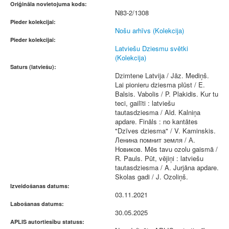
Oriģināla novietojuma kods:
N83-2/1308
Pieder kolekcijai:
Nošu arhīvs (Kolekcija)
Pieder kolekcijai:
Latviešu Dziesmu svētki
(Kolekcija)
Saturs (latviešu):
Dzimtene Latvija / Jāz. Mediņš.
Lai pionieru dziesma plūst / E.
Balsis. Vabolis / P. Plakidis. Kur tu
teci, gailīti : latviešu
tautasdziesma / Ald. Kalniņa
apdare. Fināls : no kantātes
"Dzīves dziesma" / V. Kaminskis.
Ленина помнит земля / А.
Новиков. Mēs tavu ozolu gaismā /
R. Pauls. Pūt, vējiņi : latviešu
tautasdziesma / A. Jurjāna apdare.
Skolas gadi / J. Ozoliņš.
Izveidošanas datums:
03.11.2021
Labošanas datums:
30.05.2025
APLIS autortiesību statuss: