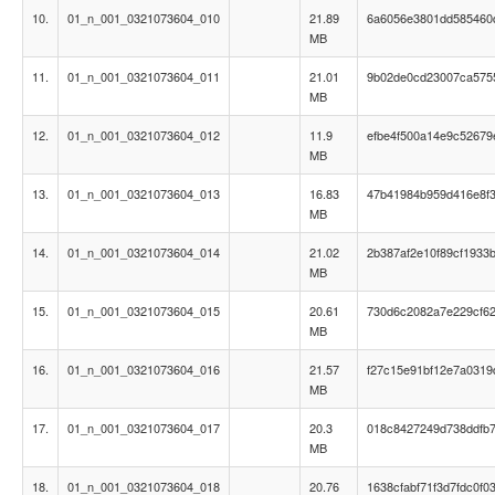
10.
01_n_001_0321073604_010
21.89
6a6056e3801dd585460
MB
11.
01_n_001_0321073604_011
21.01
9b02de0cd23007ca575
MB
12.
01_n_001_0321073604_012
11.9
efbe4f500a14e9c5267
MB
13.
01_n_001_0321073604_013
16.83
47b41984b959d416e8f
MB
14.
01_n_001_0321073604_014
21.02
2b387af2e10f89cf1933
MB
15.
01_n_001_0321073604_015
20.61
730d6c2082a7e229cf6
MB
16.
01_n_001_0321073604_016
21.57
f27c15e91bf12e7a0319
MB
17.
01_n_001_0321073604_017
20.3
018c8427249d738ddfb
MB
18.
01_n_001_0321073604_018
20.76
1638cfabf71f3d7fdc0f03