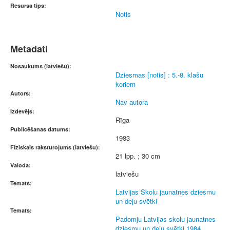
Resursa tips:
Notis
Metadati
Nosaukums (latviešu):
Dziesmas [notis] : 5.-8. klašu
koriem
Autors:
Nav autora
Izdevējs:
Rīga
Publicēšanas datums:
1983
Fiziskais raksturojums (latviešu):
21 lpp. ; 30 cm
Valoda:
latviešu
Temats:
Latvijas Skolu jaunatnes dziesmu
un deju svētki
Temats:
Padomju Latvijas skolu jaunatnes
dziesmu un deju svētki 1984,