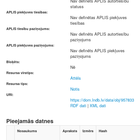
Nav definēts APLIS autortiesību
statuss
APLIS piekļuves tiesības:
Nav definētas APLIS piekļuves
tiesības
APLIS tiesību paziņojums:
Nav definēts APLIS autortiesību
paziņojums
APLIS piekļuves paziņojums:
Nav definēts APLIS piekļuves
paziņojums
Bloķēts:
Nē
Resursa virstips:
Attēls
Resursa tips:
Notis
URI:
https://dom.lndb.lv/data/obj/957833
RDF dati
|
XML dati
Pieejamās datnes
Nosaukums
Apraksts
Izmērs
Hash