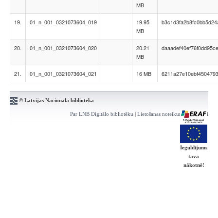
MB
19.
01_n_001_0321073604_019
19.95
b3c1d3fa2b8fc0bb5d2
MB
20.
01_n_001_0321073604_020
20.21
daaadef40ef76f0dd95c
MB
21.
01_n_001_0321073604_021
16 MB
6211a27e10ebf450479
© Latvijas Nacionālā bibliotēka
Par LNB Digitālo bibliotēku
|
Lietošanas noteikumi
|
Kontakti
Ieguldījums
tavā
nākotnē!