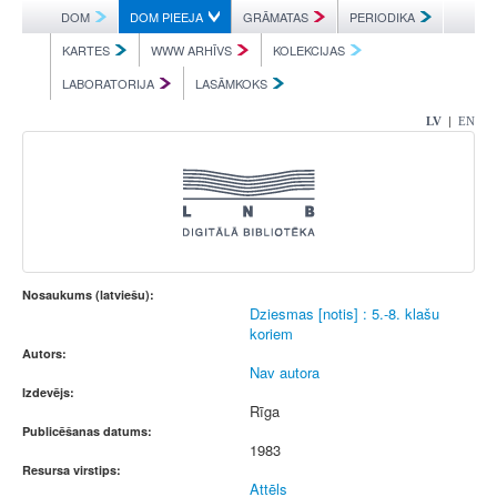
DOM
DOM PIEEJA
GRĀMATAS
PERIODIKA
KARTES
WWW ARHĪVS
KOLEKCIJAS
LABORATORIJA
LASĀMKOKS
|
LV
EN
Nosaukums (latviešu):
Dziesmas [notis] : 5.-8. klašu
koriem
Autors:
Nav autora
Izdevējs:
Rīga
Publicēšanas datums:
1983
Resursa virstips:
Attēls