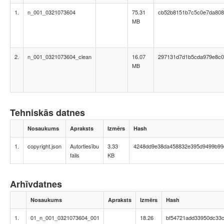
1.
n_001_0321073604
75.31
cb52b8151b7c5c0e7da808
MB
2.
n_001_0321073604_clean
16.07
297131d7d1b5cda979e8c00
MB
Tehniskās datnes
Nosaukums
Apraksts
Izmērs
Hash
1.
copyright.json
Autortiesību
3.33
4248dd9e38da458832e395d9499b99
fails
KB
Arhīvdatnes
Nosaukums
Apraksts
Izmērs
Hash
1.
01_n_001_0321073604_001
18.26
bf54721add33950dc33