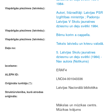
1984-
Vispārīgās piezīmes (latviešu):
Autori, līdzradītāji: Latvijas PSR
Izglītības ministrija ; Padomju
Latvijas V Skolu jaunatnes
dziesmu un deju svētki 1984.
Vispārīgās piezīmes (latviešu):
Bērnu korim a cappella.
Vispārīgās piezīmes (latviešu):
Teksts latviešu un krievu valodā.
Daļa no:
5. Latvijas Skolu jaunatnes
dziesmu un deju svētki (1984) -
Nav autora (Notikums)
Izcelsme:
ERAF4
ALEPH ID:
LNC04-001043336
Oriģināla turētājs (*):
Latvijas Nacionālā bibliotēka
Struktūrvienība, kurā atrodas
oriģināls:
Mākslas un mūzikas centrs.
Mūzikas krājums