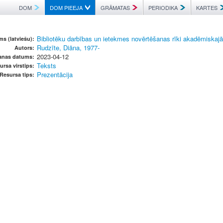
DOM
DOM PIEEJA
GRĀMATAS
PERIODIKA
KARTES
Bibliotēku darbības un ietekmes novērtēšanas rīki akadēmiskaj
s (latviešu):
Rudzīte, Diāna, 1977-
Autors:
2023-04-12
šanas datums:
Teksts
ursa virstips:
Prezentācija
Resursa tips: