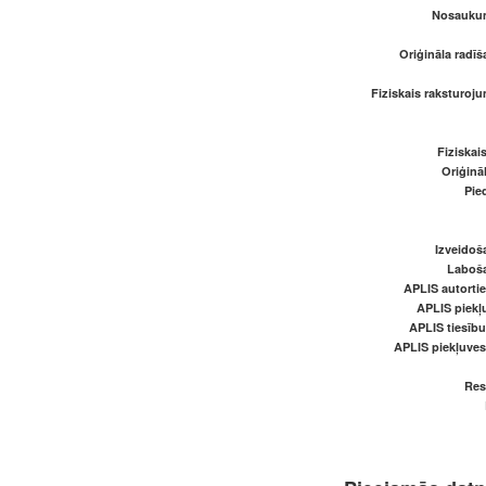
Nosaukum
Oriģināla radī
Fiziskais raksturoju
Fiziskai
Oriģināl
Pied
Izveidoš
Laboš
APLIS autortie
APLIS piekļu
APLIS tiesīb
APLIS piekļuve
Res