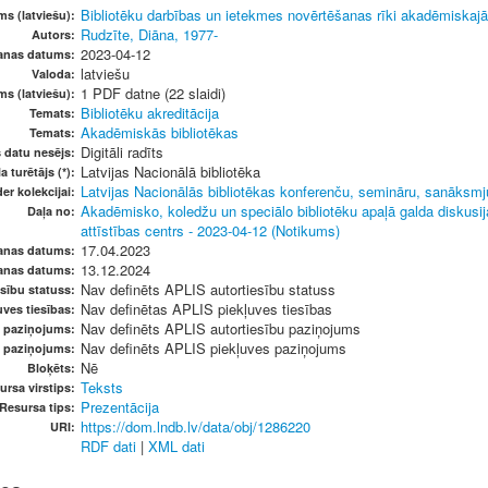
Bibliotēku darbības un ietekmes novērtēšanas rīki akadēmiskaj
s (latviešu):
Rudzīte, Diāna, 1977-
Autors:
2023-04-12
šanas datums:
latviešu
Valoda:
1 PDF datne (22 slaidi)
ms (latviešu):
Bibliotēku akreditācija
Temats:
Akadēmiskās bibliotēkas
Temats:
Digitāli radīts
s datu nesējs:
Latvijas Nacionālā bibliotēka
a turētājs (*):
Latvijas Nacionālās bibliotēkas konferenču, semināru, sanāksmju
er kolekcijai:
Akadēmisko, koledžu un speciālo bibliotēku apaļā galda diskusija
Daļa no:
attīstības centrs - 2023-04-12 (Notikums)
17.04.2023
anas datums:
13.12.2024
anas datums:
Nav definēts APLIS autortiesību statuss
sību statuss:
Nav definētas APLIS piekļuves tiesības
ves tiesības:
Nav definēts APLIS autortiesību paziņojums
u paziņojums:
Nav definēts APLIS piekļuves paziņojums
s paziņojums:
Nē
Bloķēts:
Teksts
ursa virstips:
Prezentācija
Resursa tips:
https://dom.lndb.lv/data/obj/1286220
URI:
RDF dati
|
XML dati