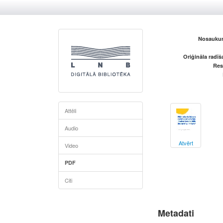
Nosaukum
Oriģināla radī
Res
Attēli
Audio
Atvērt
Video
PDF
Citi
Metadati