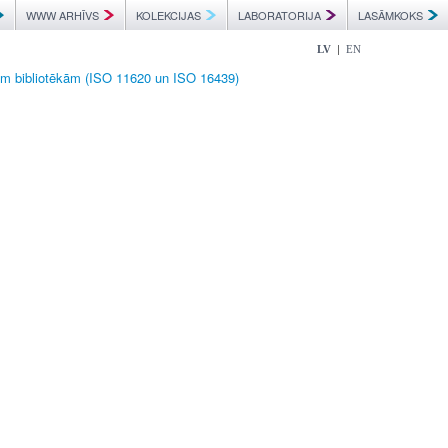
WWW ARHĪVS
KOLEKCIJAS
LABORATORIJA
LASĀMKOKS
|
LV
EN
ām bibliotēkām (ISO 11620 un ISO 16439)