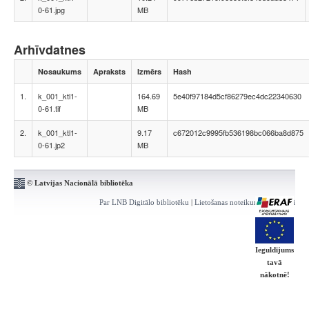
0-61.jpg
MB
Arhīvdatnes
Nosaukums
Apraksts
Izmērs
Hash
1.
k_001_ktl1-
164.69
5e40f97184d5cf86279ec4dc22340630
0-61.tif
MB
2.
k_001_ktl1-
9.17
c672012c9995fb536198bc066ba8d875
0-61.jp2
MB
© Latvijas Nacionālā bibliotēka
Par LNB Digitālo bibliotēku
|
Lietošanas noteikumi
|
Kontakti
Ieguldījums
tavā
nākotnē!