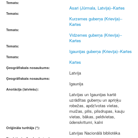
Temats:
Asari (Jūrmala, Latvija)--Kartes
Temats:
Kurzemes guberņa (Krievija)--
Kartes
Temats:
Vidzemes guberņa (Krievija)--
Kartes
Temats:
Igaunijas guberņa (Krievija)--Kartes
Temats:
Kartes
Ģeogrāfiskais nosaukums:
Latvija
Ģeogrāfiskais nosaukums:
Igaunija
Anotācija (latviešu):
Latvijas un Igaunijas kartē
uzrādītas guberņu un apriņķu
robežas, apdzīvotas vietas,
muižas, pilis, pilsdrupas, kauju
vietas, bākas, peldvietas,
ūdenskritumi, kalni
Oriģināla turētājs (*):
Latvijas Nacionālā bibliotēka