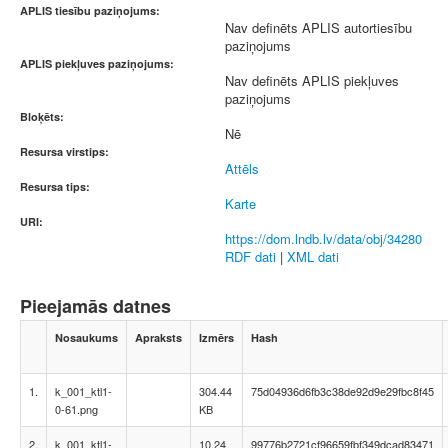
APLIS tiesību paziņojums:
Nav definēts APLIS autortiesību
paziņojums
APLIS piekļuves paziņojums:
Nav definēts APLIS piekļuves
paziņojums
Bloķēts:
Nē
Resursa virstips:
Attēls
Resursa tips:
Karte
URI:
https://dom.lndb.lv/data/obj/34280
RDF dati
|
XML dati
Pieejamās datnes
Nosaukums
Apraksts
Izmērs
Hash
1.
k_001_ktl1-
304.44
75d04936d6fb3c38de92d9e29fbc8f45
0-61.png
KB
2.
k_001_ktl1-
10.24
99776b2721cf96659fbf349dcad83471