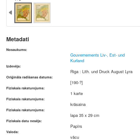
Metadati
Nosaukums:
Gouvernements Liv-, Est- und
Kurland
Izdevējs:
Riga : Lith. und Druck August Lyra
Oriģināla radīšanas datums:
[190-?]
Fiziskais raksturojums:
1 karte
Fiziskais raksturojums:
krāsaina
Fiziskais raksturojums:
lapa 35 x 29 cm
Fiziskais datu nesējs:
Papīrs
Valoda:
vācu