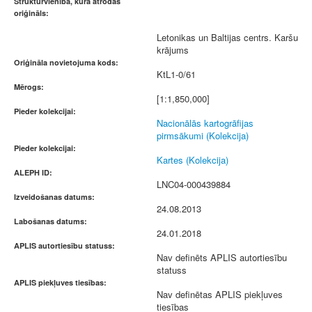
Struktūrvienība, kurā atrodas
oriģināls:
Letonikas un Baltijas centrs. Karšu
krājums
Oriģināla novietojuma kods:
KtL1-0/61
Mērogs:
[1:1,850,000]
Pieder kolekcijai:
Nacionālās kartogrāfijas
pirmsākumi (Kolekcija)
Pieder kolekcijai:
Kartes (Kolekcija)
ALEPH ID:
LNC04-000439884
Izveidošanas datums:
24.08.2013
Labošanas datums:
24.01.2018
APLIS autortiesību statuss:
Nav definēts APLIS autortiesību
statuss
APLIS piekļuves tiesības:
Nav definētas APLIS piekļuves
tiesības