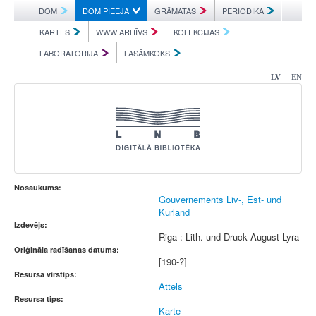
DOM
DOM PIEEJA
GRĀMATAS
PERIODIKA
KARTES
WWW ARHĪVS
KOLEKCIJAS
LABORATORIJA
LASĀMKOKS
|
LV
EN
Nosaukums:
Gouvernements Liv-, Est- und
Kurland
Izdevējs:
Riga : Lith. und Druck August Lyra
Oriģināla radīšanas datums:
[190-?]
Resursa virstips:
Attēls
Resursa tips:
Karte