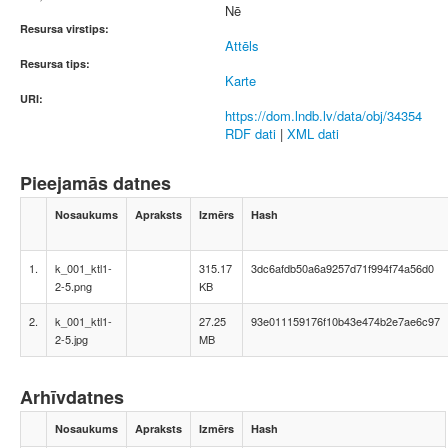
Nē
Resursa virstips:
Attēls
Resursa tips:
Karte
URI:
https://dom.lndb.lv/data/obj/34354
RDF dati
|
XML dati
Pieejamās datnes
Nosaukums
Apraksts
Izmērs
Hash
1.
k_001_ktl1-
315.17
3dc6afdb50a6a9257d71f994f74a56d0
2-5.png
KB
2.
k_001_ktl1-
27.25
93e011159176f10b43e474b2e7ae6c97
2-5.jpg
MB
Arhīvdatnes
Nosaukums
Apraksts
Izmērs
Hash