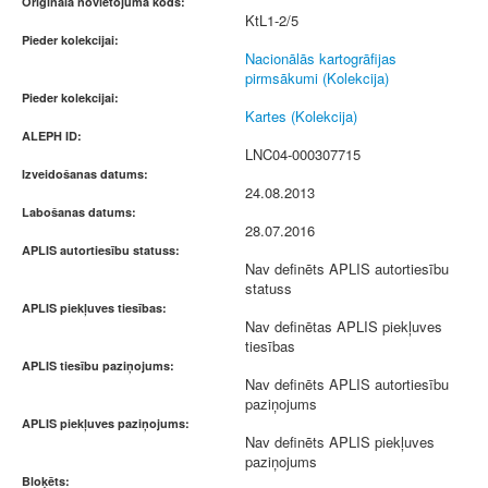
Oriģināla novietojuma kods:
KtL1-2/5
Pieder kolekcijai:
Nacionālās kartogrāfijas
pirmsākumi (Kolekcija)
Pieder kolekcijai:
Kartes (Kolekcija)
ALEPH ID:
LNC04-000307715
Izveidošanas datums:
24.08.2013
Labošanas datums:
28.07.2016
APLIS autortiesību statuss:
Nav definēts APLIS autortiesību
statuss
APLIS piekļuves tiesības:
Nav definētas APLIS piekļuves
tiesības
APLIS tiesību paziņojums:
Nav definēts APLIS autortiesību
paziņojums
APLIS piekļuves paziņojums:
Nav definēts APLIS piekļuves
paziņojums
Bloķēts: