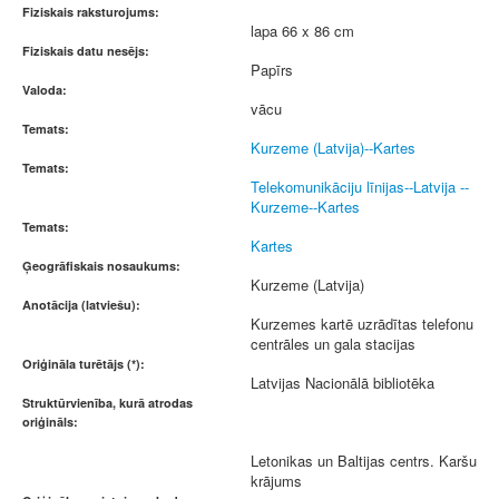
Fiziskais raksturojums:
lapa 66 x 86 cm
Fiziskais datu nesējs:
Papīrs
Valoda:
vācu
Temats:
Kurzeme (Latvija)--Kartes
Temats:
Telekomunikāciju līnijas--Latvija --
Kurzeme--Kartes
Temats:
Kartes
Ģeogrāfiskais nosaukums:
Kurzeme (Latvija)
Anotācija (latviešu):
Kurzemes kartē uzrādītas telefonu
centrāles un gala stacijas
Oriģināla turētājs (*):
Latvijas Nacionālā bibliotēka
Struktūrvienība, kurā atrodas
oriģināls:
Letonikas un Baltijas centrs. Karšu
krājums