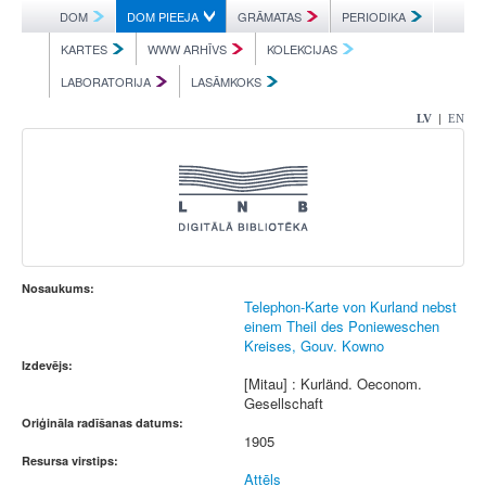
DOM
DOM PIEEJA
GRĀMATAS
PERIODIKA
KARTES
WWW ARHĪVS
KOLEKCIJAS
LABORATORIJA
LASĀMKOKS
|
LV
EN
Nosaukums:
Telephon-Karte von Kurland nebst
einem Theil des Ponieweschen
Kreises, Gouv. Kowno
Izdevējs:
[Mitau] : Kurländ. Oeconom.
Gesellschaft
Oriģināla radīšanas datums:
1905
Resursa virstips:
Attēls