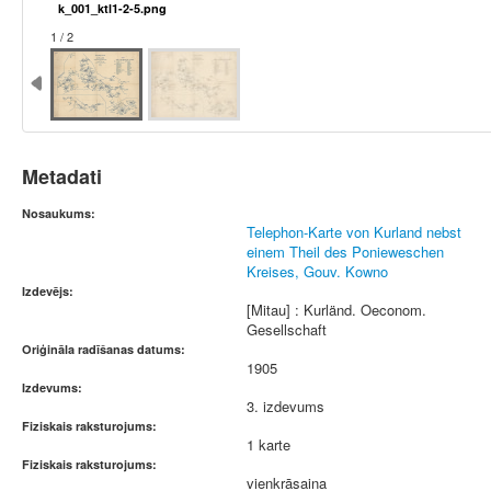
k_001_ktl1-2-5.png
1 / 2
Metadati
Nosaukums:
Telephon-Karte von Kurland nebst
einem Theil des Ponieweschen
Kreises, Gouv. Kowno
Izdevējs:
[Mitau] : Kurländ. Oeconom.
Gesellschaft
Oriģināla radīšanas datums:
1905
Izdevums:
3. izdevums
Fiziskais raksturojums:
1 karte
Fiziskais raksturojums:
vienkrāsaina