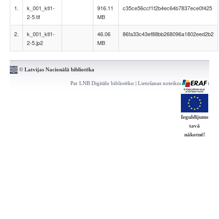
1.
k_001_ktl1-
916.11
c35ce56ccf1f2b4ec64b7837ece0f425
2-5.tif
MB
2.
k_001_ktl1-
46.06
86fa33c43ef88bb268096a1802eed2b2
2-5.jp2
MB
© Latvijas Nacionālā bibliotēka
Par LNB Digitālo bibliotēku
|
Lietošanas noteikumi
|
Kontakti
Ieguldījums
tavā
nākotnē!