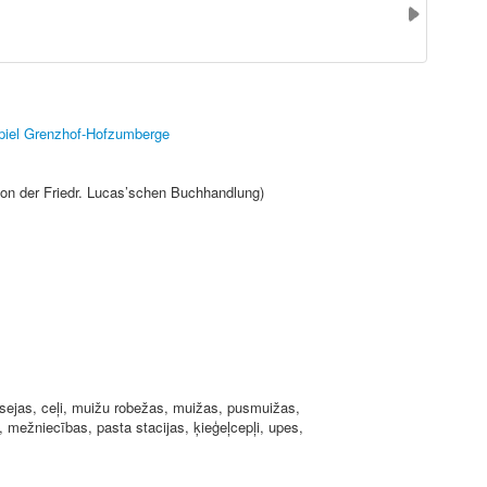
spiel Grenzhof-Hofzumberge
ion der Friedr. Lucas’schen Buchhandlung)
šosejas, ceļi, muižu robežas, muižas, pusmuižas,
, mežniecības, pasta stacijas, ķieģeļcepļi, upes,