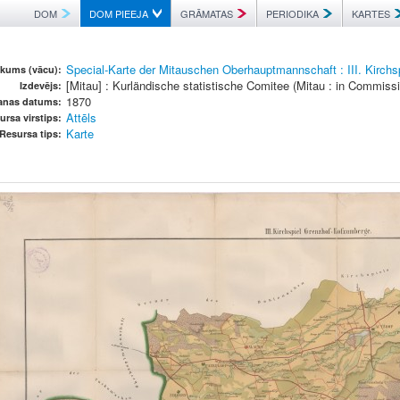
DOM
DOM PIEEJA
GRĀMATAS
PERIODIKA
KARTES
Special-Karte der Mitauschen Oberhauptmannschaft : III. Kirch
kums (vācu):
[Mitau] : Kurländische statistische Comitee (Mitau : in Commiss
Izdevējs:
1870
šanas datums:
Attēls
ursa virstips:
Karte
Resursa tips: