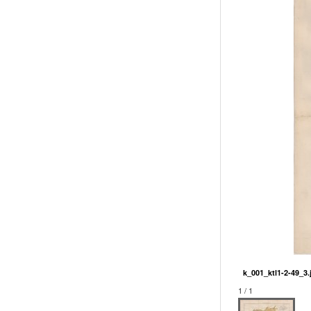
k_001_ktl1-2-49_3.
1 / 1