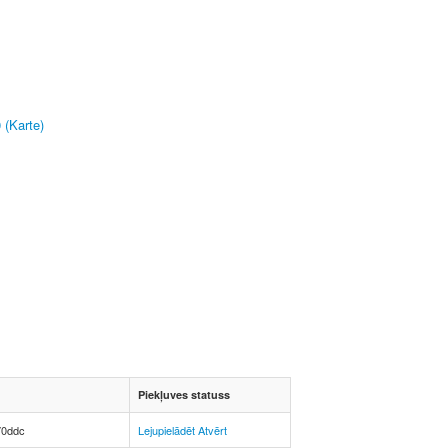
 (Karte)
Piekļuves statuss
70ddc
Lejupielādēt
Atvērt