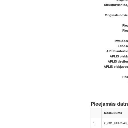
Struktūrvienība
Oriģināla novi
Pied
Pied
Izveidoš
Laboš
APLIS autortie
APLIS piekļu
APLIS tiesīb
APLIS piekļuve
Res
Pieejamās dat
Nosaukums
1.
k_001_ktl1-2-49_