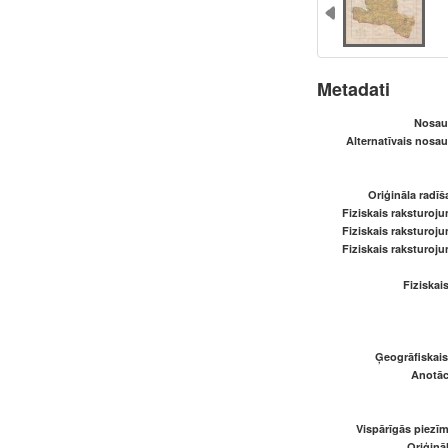
Metadati
Nosau
Alternatīvais nosa
Oriģināla radī
Fiziskais raksturoju
Fiziskais raksturoju
Fiziskais raksturoju
Fiziskai
Ģeogrāfiskai
Anotāci
Vispārīgās piezīm
Oriģināl