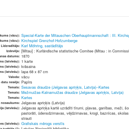
Special-Karte der Mitauschen Oberhauptmannschaft : III. Kirch
kums (vācu):
Kirchspiel Grenzhof-Hofzumberge
ukums (vācu):
Karl Möhring, sastādītājs
Līdzradītājs:
[Mitau] : Kurländische statistische Comitee (Mitau : in Commiss
Izdevējs:
1870
šanas datums:
1 karte
ms (latviešu):
krāsaina
ms (latviešu):
lapa 68 x 87 cm
ms (latviešu):
vācu
Valoda:
Papīrs
s datu nesējs:
Sesavas draudze (Jelgavas apriņķis, Latvija)--Kartes
Temats:
Mežmuižas-Kalnamuižas draudze (Jelgavas apriņķis, Latvija)
Temats:
Kartes
Temats:
Jelgavas apriņķis (Latvija)
s nosaukums:
Jelgavas apriņķa kartē uzrādīti tīrumi, pļavas, ganības, meži, 
ja (latviešu):
pastorāti, ūdensdzirnavas, vējdzirnavas, krogi, baznīcas, skolas
strauti
Grafiskais mērogs verstīs
es (latviešu):
Latvijas Nacionālā bibliotēka
a turētājs (*):