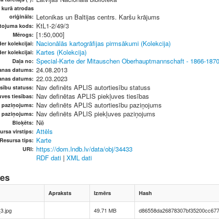
, kurā atrodas
Letonikas un Baltijas centrs. Karšu krājums
oriģināls:
KtL1-2/49/3
etojuma kods:
[1:50,000]
Mērogs:
Nacionālās kartogrāfijas pirmsākumi (Kolekcija)
er kolekcijai:
Kartes (Kolekcija)
er kolekcijai:
Special-Karte der Mitauschen Oberhauptmannschaft - 1866-1870
Daļa no:
24.08.2013
anas datums:
22.03.2023
anas datums:
Nav definēts APLIS autortiesību statuss
sību statuss:
Nav definētas APLIS piekļuves tiesības
ves tiesības:
Nav definēts APLIS autortiesību paziņojums
u paziņojums:
Nav definēts APLIS piekļuves paziņojums
s paziņojums:
Nē
Bloķēts:
Attēls
ursa virstips:
Karte
Resursa tips:
https://dom.lndb.lv/data/obj/34433
URI:
RDF dati
|
XML dati
nes
Apraksts
Izmērs
Hash
3.jpg
49.71 MB
d86558da26878307bf35200cc67