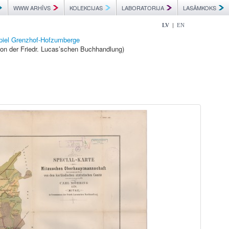
WWW ARHĪVS
KOLEKCIJAS
LABORATORIJA
LASĀMKOKS
|
LV
EN
spiel Grenzhof-Hofzumberge
ion der Friedr. Lucas’schen Buchhandlung)