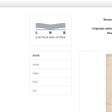
Nosau
Oriģināla radī
Res
Attēli
Audio
Video
PDF
Citi