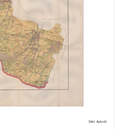
Sākt
Apturēt