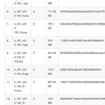
3-158_1.jpg
MB
6.
k_001_ktl1-
2
711.08
d7bf304aa22d46c9eea3342101a03725
0-109_II.png
KB
7.
k_001_ktl1-
3
787.1
648a56ab7692a0e4cb96d80e0140983
0-
KB
109_III.png
8.
k_001_ktl1-
2
9.01
17af97a1e8e7942010ec8c209ddafdc0
0-109_II.jpg
MB
9.
k_001_ktl1-
3
814.48
657863593c2385bc543d4099e2ecbae
0-109_III-
KB
IV2.png
10.
k_001_ktl1-
3
12.01
0d567f09efc08ad815580fe863bff251
0-109_III.jpg
MB
11.
k_001_ktl1-
4
607.64
10b5777d987924612f3060db8b6e8766
0-109_III-
KB
IV.png
12.
k_001_ktl1-
3
12.4
66682b8d7146da7e42aae9c9d34a702
0-109_III-
MB