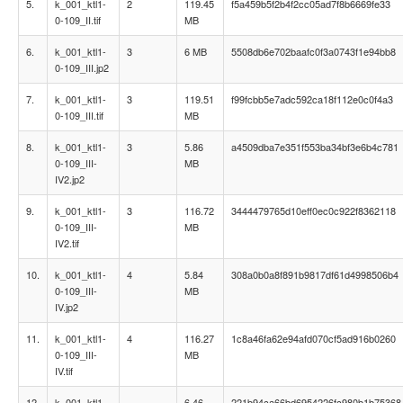
5.
k_001_ktl1-
2
119.45
f5a459b5f2b4f2cc05ad7f8b6669fe33
0-109_II.tif
MB
6.
k_001_ktl1-
3
6 MB
5508db6e702baafc0f3a0743f1e94bb8
0-109_III.jp2
7.
k_001_ktl1-
3
119.51
f99fcbb5e7adc592ca18f112e0c0f4a3
0-109_III.tif
MB
8.
k_001_ktl1-
3
5.86
a4509dba7e351f553ba34bf3e6b4c781
0-109_III-
MB
IV2.jp2
9.
k_001_ktl1-
3
116.72
3444479765d10eff0ec0c922f8362118
0-109_III-
MB
IV2.tif
10.
k_001_ktl1-
4
5.84
308a0b0a8f891b9817df61d4998506b4
0-109_III-
MB
IV.jp2
11.
k_001_ktl1-
4
116.27
1c8a46fa62e94afd070cf5ad916b0260
0-109_III-
MB
IV.tif
12.
k_001_ktl1-
6.46
221b94ca66bd6954226fc980b1b75368