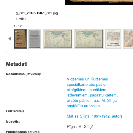
g_001_ktl1-3-158-1_001.jpg
1. vāks
1 / 12
Metadati
Nosaukums (latviešu):
Vidzemes un Kurzemes
speciālkarte pēc pašiem
pilnīgākiem, jaunākiem
izdevumiem, pagastu kartēm,
pilsētu plāniem u.c. M. Siliņa
sastādīta un izdota
Līdzradītājs:
Matīss Siliņš, 1861-1942, autors
Izdevējs:
Rīga : M. Siliņš
Publicēšanas datums: