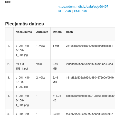
URI:
https://dom.lndb.lv/data/obj/60497
RDF dati
|
XML dati
Pieejamās datnes
Nosaukums
Apraksts
Izmērs
Hash
1.
g_001_ktl1-
1. vāks
1 MB
2ff1d63ab0b6f3ab409ddd49eb686861
3-158-
1_001.jpg
2.
KtL1-3-
Vāki
9.49
2f8c85bb35dbf6eb2759f3a22be49eca
158_1.pdf
MB
3.
g_001_ktl1-
2. vāks
2.46
181af82d836a1d24b8804672e0ef094b
3-158-
MB
1_002.jpg
4.
g_001_ktl1-
1
713.75
da55a3a4059d5cea0108c6a4dbcf88a9
3-158-
KB
1_001.png
5.
k_001_ktl1-
1
24.09
fa469795cc3aa53f525dbd385ab4f987