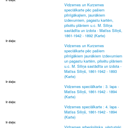
Vidzemes un Kurzemes
speciālkarte pēc pašiem
pilnīgākajiem, jaunākiem
izdevumiem, pagastu kartēm,
pilsētu plāniem u.c. M. Siliņa
sastādīta un izdota - Matīss Siliņš,
1861-1942 - 1892 (Karte)
Ir daļa:
Vidzemes un Kurzemes
speciālkarte pēc pašiem
pilnīgākiem jaunākiem izdevumiem
un pagastu kartēm, pilsētu plāniem
u.c. M. Siliņa sastādīta un izdota -
Matīss Siliņš, 1861-1942 - 1893
(Karte)
Ir daļa:
Vidzemes speciālkarte : 3. lapa -
Matīss Siliņš, 1861-1942 - 1894
(Karte)
Ir daļa:
Vidzemes speciālkarte : 4. lapa -
Matīss Siliņš, 1861-1942 - 1894
(Karte)
Ir daļa:
Vidzemes arheoloģiska, vēsturiski