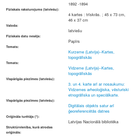
1892 -1894
Fiziskais raksturojums (latviešu):
4 kartes : trīskrās. ; 45 x 73 cm,
46 x 37 cm
Valoda:
latviešu
Fiziskais datu nesējs:
Papīrs
Temats:
Kurzeme (Latvija)--Kartes,
topogrāfiskās
Temats:
Vidzeme (Latvija)--Kartes,
topogrāfiskās
Vispārīgās piezīmes (latviešu):
3. un 4. karte arī ar nosaukumu:
Vidzemes arheoloģiska, vēsturiski
etnogrāfiska un speciālkarte.
Vispārīgās piezīmes (latviešu):
Digitālais objekts satur arī
ģeoreferencētās datnes
Oriģināla turētājs (*):
Latvijas Nacionālā bibliotēka
Struktūrvienība, kurā atrodas
oriģināls: