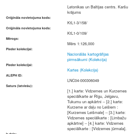
Letonikas un Baltijas centrs. Karšu
krājums
Oriģināla novietojuma kods:
KtL1-3/158/
Oriģināla novietojuma kods:
KtL1-0/109/
Mērogs:
Mērs 1:126,000
Pieder kolekcijai:
Nacionālās kartogrāfijas
pirmsākumi (Kolekcija)
Pieder kolekcijai:
Kartes (Kolekcija)
ALEPH ID:
LNC04-000306049
Saturs (latviešu):
[1.] karte: Vidzemes un Kurzemes
speciālkarte ar Rīgu, Jelgavu,
Tukumu un apkārtni -- [2.] karte:
Kurzeme ar daļu no Leišiem :
[Kurzemes Leišmale] -- [3.] karte:
Vidzemes speciālkarte : [Limbažu
apkārtne] -- [4.] karte: Vidzemes
speciālkarte : [Vidzemes jūrmala].
Ir daļa: