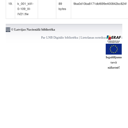
19.
k_001_ktl1-
89
9ba0d10ba8171dbf699e400842bc824f
0-109_III-
bytes
IV21.tfw
© Latvijas Nacionālā bibliotēka
Par LNB Digitālo bibliotēku
|
Lietošanas noteikumi
|
Kontakti
Ieguldījums
tavā
nākotnē!