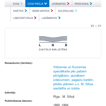
DOM
DOM PIEEJA
GRĀMATAS
PERIODIKA
KARTES
WWW ARHĪVS
KOLEKCIJAS
LABORATORIJA
LASĀMKOKS
|
LV
EN
Nosaukums (latviešu):
Vidzemes un Kurzemes
speciālkarte pēc pašiem
pilnīgākiem, jaunākiem
izdevumiem, pagastu kartēm,
pilsētu plāniem u.c. M. Siliņa
sastādīta un izdota
Izdevējs:
Rīga : M. Siliņš
Publicēšanas datums:
1892 -1894