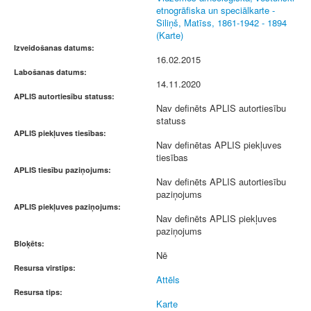
etnogrāfiska un speciālkarte -
Siliņš, Matīss, 1861-1942 - 1894
(Karte)
Izveidošanas datums:
16.02.2015
Labošanas datums:
14.11.2020
APLIS autortiesību statuss:
Nav definēts APLIS autortiesību
statuss
APLIS piekļuves tiesības:
Nav definētas APLIS piekļuves
tiesības
APLIS tiesību paziņojums:
Nav definēts APLIS autortiesību
paziņojums
APLIS piekļuves paziņojums:
Nav definēts APLIS piekļuves
paziņojums
Bloķēts:
Nē
Resursa virstips:
Attēls
Resursa tips:
Karte