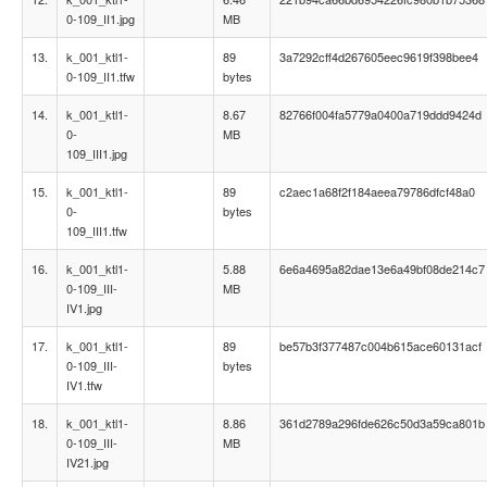
0-109_II1.jpg
MB
13.
k_001_ktl1-
89
3a7292cff4d267605eec9619f398bee4
0-109_II1.tfw
bytes
14.
k_001_ktl1-
8.67
82766f004fa5779a0400a719ddd9424d
0-
MB
109_III1.jpg
15.
k_001_ktl1-
89
c2aec1a68f2f184aeea79786dfcf48a0
0-
bytes
109_III1.tfw
16.
k_001_ktl1-
5.88
6e6a4695a82dae13e6a49bf08de214c7
0-109_III-
MB
IV1.jpg
17.
k_001_ktl1-
89
be57b3f377487c004b615ace60131acf
0-109_III-
bytes
IV1.tfw
18.
k_001_ktl1-
8.86
361d2789a296fde626c50d3a59ca801b
0-109_III-
MB
IV21.jpg