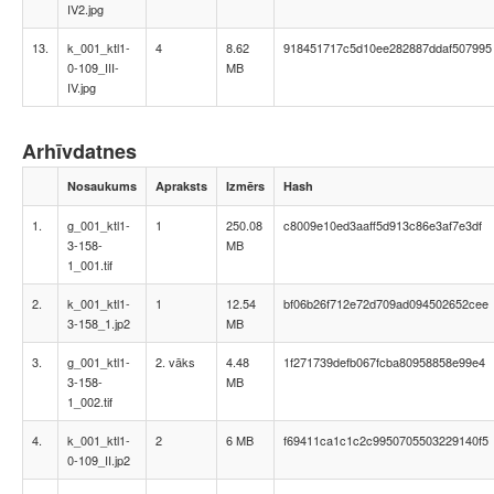
IV2.jpg
13.
k_001_ktl1-
4
8.62
918451717c5d10ee282887ddaf507995
0-109_III-
MB
IV.jpg
Arhīvdatnes
Nosaukums
Apraksts
Izmērs
Hash
1.
g_001_ktl1-
1
250.08
c8009e10ed3aaff5d913c86e3af7e3df
3-158-
MB
1_001.tif
2.
k_001_ktl1-
1
12.54
bf06b26f712e72d709ad094502652cee
3-158_1.jp2
MB
3.
g_001_ktl1-
2. vāks
4.48
1f271739defb067fcba80958858e99e4
3-158-
MB
1_002.tif
4.
k_001_ktl1-
2
6 MB
f69411ca1c1c2c9950705503229140f5
0-109_II.jp2