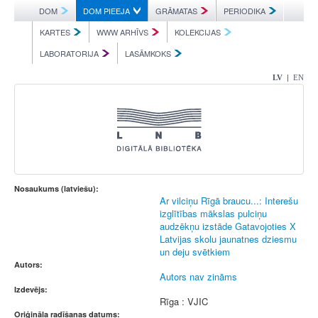
DOM
DOM PIEEJA
GRĀMATAS
PERIODIKA
KARTES
WWW ARHĪVS
KOLEKCIJAS
LABORATORIJA
LASĀMKOKS
|
LV
EN
Nosaukums (latviešu):
Ar vilciņu Rīgā braucu...: Interešu
izglītības mākslas pulciņu
audzēkņu izstāde Gatavojoties X
Latvijas skolu jaunatnes dziesmu
un deju svētkiem
Autors:
Autors nav zināms
Izdevējs:
Rīga : VJIC
Oriģināla radīšanas datums: