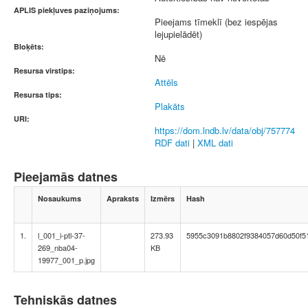
APLIS piekļuves paziņojums:
Pieejams tīmeklī (bez iespējas
lejupielādēt)
Bloķēts:
Nē
Resursa virstips:
Attēls
Resursa tips:
Plakāts
URI:
https://dom.lndb.lv/data/obj/757774
RDF dati
|
XML dati
Pieejamās datnes
Nosaukums
Apraksts
Izmērs
Hash
1.
l_001_i-ptl-37-
273.93
5955c3091b8802f9384057d60d50f5
269_nba04-
KB
19977_001_p.jpg
Tehniskās datnes