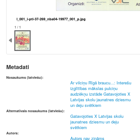
l_001_i-ptl-37-269_nba04-19977_001_p.jpg
1 / 1
Metadati
Nosaukums (latviešu):
Ar vilciņu Rīgā braucu...: Interešu
izglītības mākslas pulciņu
audzēkņu izstāde Gatavojoties X
Latvijas skolu jaunatnes dziesmu
un deju svētkiem
Alternatīvais nosaukums (latviešu):
Gatavojoties X Latvijas skolu
jaunatnes dziesmu un deju
svētkiem
Autors:
Autors nav zināms