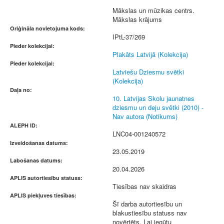
Mākslas un mūzikas centrs.
Mākslas krājums
Oriģināla novietojuma kods:
IPtL-37/269
Pieder kolekcijai:
Plakāts Latvijā (Kolekcija)
Pieder kolekcijai:
Latviešu Dziesmu svētki
(Kolekcija)
Daļa no:
10. Latvijas Skolu jaunatnes
dziesmu un deju svētki (2010) -
Nav autora (Notikums)
ALEPH ID:
LNC04-001240572
Izveidošanas datums:
23.05.2019
Labošanas datums:
20.04.2026
APLIS autortiesību statuss:
Tiesības nav skaidras
APLIS piekļuves tiesības:
Šī darba autortiesību un
blakustiesību statuss nav
novērtēts. Lai iegūtu