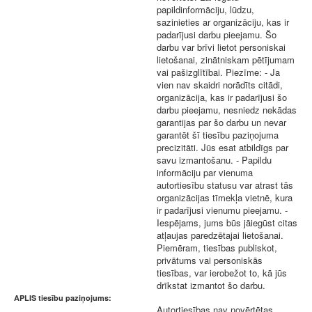
papildinformāciju, lūdzu,
sazinieties ar organizāciju, kas ir
padarījusi darbu pieejamu. Šo
darbu var brīvi lietot personiskai
lietošanai, zinātniskam pētījumam
vai pašizglītībai. Piezīme: - Ja
vien nav skaidri norādīts citādi,
organizācija, kas ir padarījusi šo
darbu pieejamu, nesniedz nekādas
garantijas par šo darbu un nevar
garantēt šī tiesību paziņojuma
precizitāti. Jūs esat atbildīgs par
savu izmantošanu. - Papildu
informāciju par vienuma
autortiesību statusu var atrast tās
organizācijas tīmekļa vietnē, kura
ir padarījusi vienumu pieejamu. -
Iespējams, jums būs jāiegūst citas
atļaujas paredzētajai lietošanai.
Piemēram, tiesības publiskot,
privātums vai personiskās
tiesības, var ierobežot to, kā jūs
drīkstat izmantot šo darbu.
APLIS tiesību paziņojums:
Autortiesības nav novērtētas