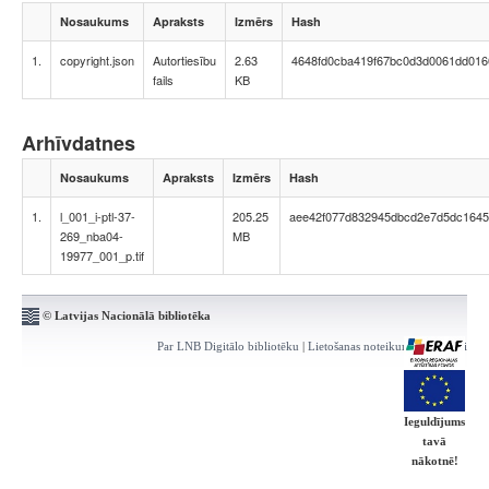
Nosaukums
Apraksts
Izmērs
Hash
1.
copyright.json
Autortiesību
2.63
4648fd0cba419f67bc0d3d0061dd016
fails
KB
Arhīvdatnes
Nosaukums
Apraksts
Izmērs
Hash
1.
l_001_i-ptl-37-
205.25
aee42f077d832945dbcd2e7d5dc164
269_nba04-
MB
19977_001_p.tif
© Latvijas Nacionālā bibliotēka
Par LNB Digitālo bibliotēku
|
Lietošanas noteikumi
|
Kontakti
Ieguldījums
tavā
nākotnē!