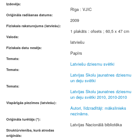
Izdevējs:
Rīga : VJIC
Oriģināla radīšanas datums:
2009
Fiziskais raksturojums (latviešu):
1 plakāts : ofsets ; 60,5 x 47 cm
Valoda:
latviešu
Fiziskais datu nesējs:
Papīrs
Temats:
Latviešu dziesmu svētki
Temats:
Latvijas Skolu jaunatnes dziesmu
un deju svētki
Temats:
Latvijas Skolu jaunatnes dziesmu
un deju svētki 2010, 2010-2010
Vispārīgās piezīmes (latviešu):
Autori, līdzradītāji: mākslinieks
nezināms.
Oriģināla turētājs (*):
Latvijas Nacionālā bibliotēka
Struktūrvienība, kurā atrodas
oriģināls: